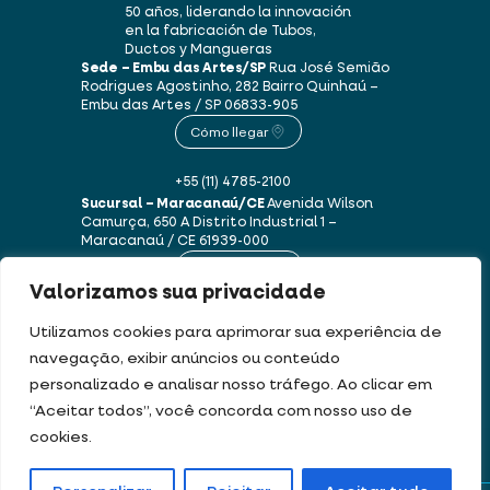
50 años, liderando la innovación
en la fabricación de Tubos,
Ductos y Mangueras
Sede – Embu das Artes/SP
Rua José Semião
Rodrigues Agostinho, 282
Bairro Quinhaú –
Embu das Artes / SP
06833-905
Cómo llegar
+55 (11) 4785-2100
Sucursal – Maracanaú/CE
Avenida Wilson
Camurça, 650 A
Distrito Industrial 1 –
Maracanaú / CE
61939-000
Cómo llegar
Valorizamos sua privacidade
+55 (85) 3250-1235
Utilizamos cookies para aprimorar sua experiência de
navegação, exibir anúncios ou conteúdo
personalizado e analisar nosso tráfego. Ao clicar em
Este sitio web utiliza cookies y datos personales de acuerdo con nuestros
“Aceitar todos”, você concorda com nosso uso de
Términos de uso y Política de privacidad
.
cookies.
DEV & DESIGN BY: