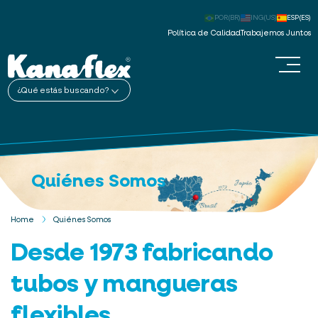
POR(BR)
ING(US)
ESP(ES)
Política de Calidad
Trabajemos Juntos
¿Qué estás buscando?
Quiénes Somos
Home
Quiénes Somos
Desde 1973 fabricando
tubos y mangueras
flexibles