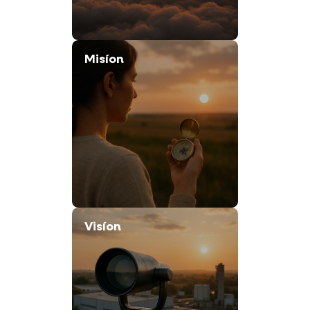
Misíon
Visíon