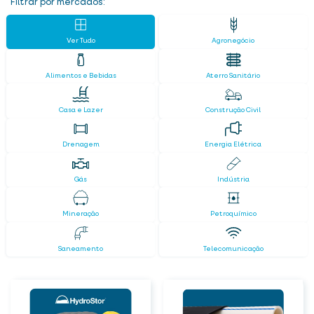
Filtrar por mercados:
Ver Tudo
Agronegócio
Alimentos e Bebidas
Aterro Sanitário
Casa e Lazer
Construção Civil
Drenagem
Energia Elétrica
Gás
Indústria
Mineração
Petroquímico
Saneamento
Telecomunicação