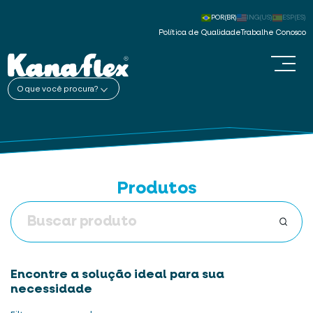
POR(BR)
ING(US)
ESP(ES)
Política de Qualidade
Trabalhe Conosco
O que você procura?
Produtos
Encontre a solução ideal para sua
necessidade