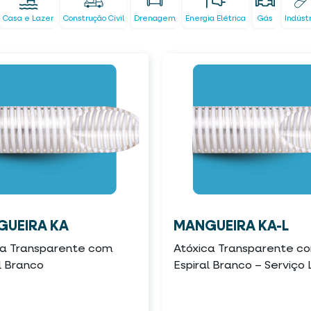
Casa e Lazer
Construção Civil
Drenagem
Energia Elétrica
Gás
Indúst
UEIRA KA
MANGUEIRA KA-L
ca Transparente com
Atóxica Transparente c
l Branco
Espiral Branco – Serviço