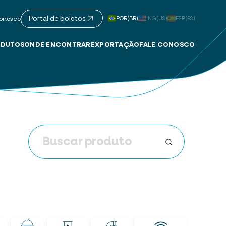
Portal de boletos
POR(BR)
ING(US)
ESP(ES)
onosco
DUTOS
ONDE ENCONTRAR
EXPORTAÇÃO
FALE CONOSCO