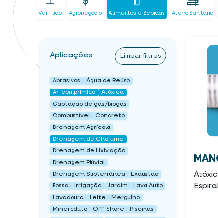
Ver Tudo
Agronegócio
Alimentos e Bebidas
Aterro Sanitário
Aplicações
Limpar filtros
Abrasivos
Água de Reúso
Ar-comprimido
Atóxica
Captação de gás/biogás
Combustível
Concreto
Drenagem Agrícola
Drenagem de Chorume
Drenagem de Lixiviação
MANG
Drenagem Plúvial
Atóxi
Drenagem Subterrânea
Exaustão
Espira
Fossa
Irrigação
Jardim
Lava Auto
Lavadoura
Leite
Mergulho
Mineroduto
Off-Shore
Piscinas