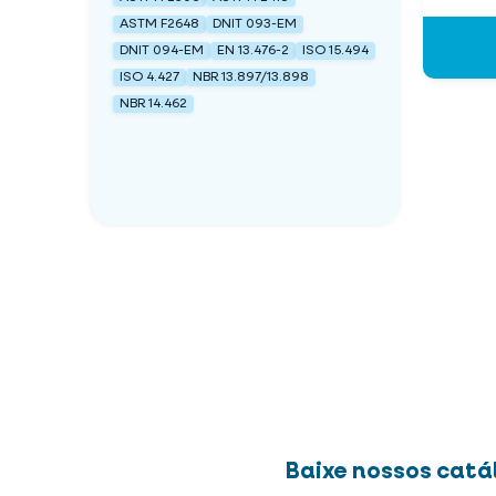
ASTM F2648
DNIT 093-EM
DNIT 094-EM
EN 13.476-2
ISO 15.494
ISO 4.427
NBR 13.897/13.898
NBR 14.462
Baixe nossos catá