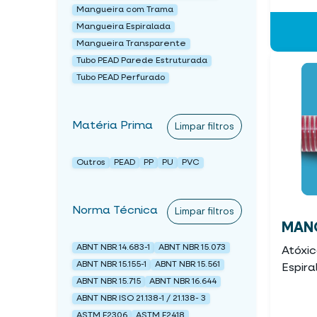
Mangueira com Trama
Mangueira Espiralada
Mangueira Transparente
Tubo PEAD Parede Estruturada
Tubo PEAD Perfurado
Matéria Prima
Limpar filtros
Outros
PEAD
PP
PU
PVC
Norma Técnica
Limpar filtros
MANG
ABNT NBR 14.683-1
ABNT NBR 15.073
Atóxi
ABNT NBR 15.155-1
ABNT NBR 15.561
Espira
ABNT NBR 15.715
ABNT NBR 16.644
ABNT NBR ISO 21.138-1 / 21.138- 3
ASTM F2306
ASTM F2418