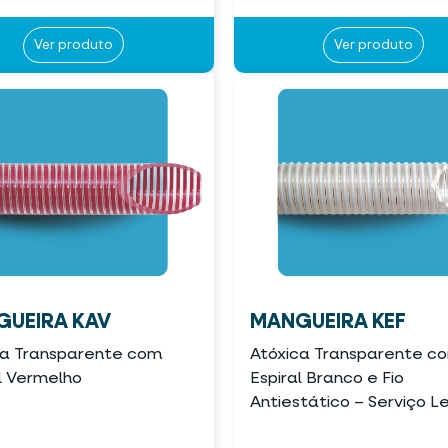
Ver produto
Ver produto
UEIRA KAV
MANGUEIRA KEF
ca Transparente com
Atóxica Transparente c
l Vermelho
Espiral Branco e Fio
Antiestático – Serviço L