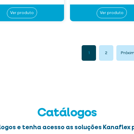
Ver produto
Ver produto
1
2
Próxi
Catálogos
logos e tenha acesso as soluções Kanaflex p