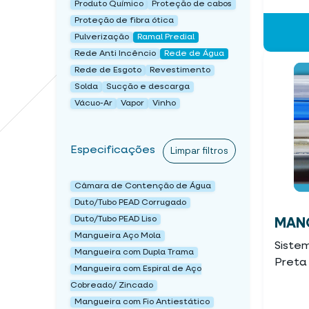
Produto Químico
Proteção de cabos
Proteção de fibra ótica
Pulverização
Ramal Predial
Rede Anti Incêncio
Rede de Água
Rede de Esgoto
Revestimento
Solda
Sucção e descarga
Vácuo-Ar
Vapor
Vinho
Especificações
Limpar filtros
Câmara de Contenção de Água
Duto/Tubo PEAD Corrugado
Duto/Tubo PEAD Liso
MANG
Mangueira Aço Mola
Siste
Mangueira com Dupla Trama
Preta 
Mangueira com Espiral de Aço
Cobreado/ Zincado
Mangueira com Fio Antiestático