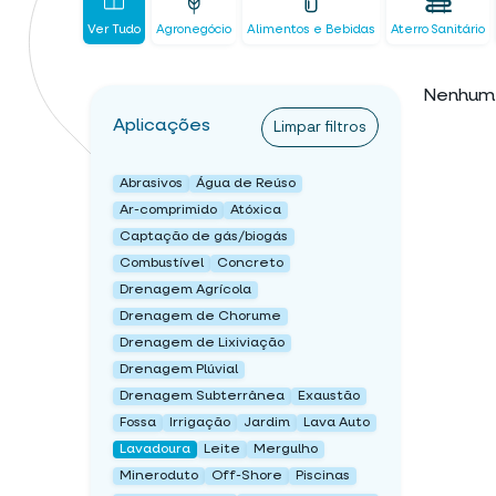
Ver Tudo
Agronegócio
Alimentos e Bebidas
Aterro Sanitário
Nenhum 
Aplicações
Limpar filtros
Abrasivos
Água de Reúso
Ar-comprimido
Atóxica
Captação de gás/biogás
Combustível
Concreto
Drenagem Agrícola
Drenagem de Chorume
Drenagem de Lixiviação
Drenagem Plúvial
Drenagem Subterrânea
Exaustão
Fossa
Irrigação
Jardim
Lava Auto
Lavadoura
Leite
Mergulho
Mineroduto
Off-Shore
Piscinas