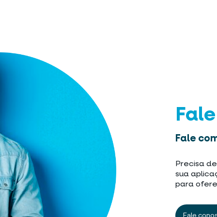
Fal
Fale com
Precisa de
sua aplica
para ofere
Fale cono