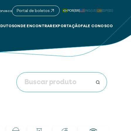
Portal de boletos
POR(BR)
ING(US)
ESP(ES)
onosco
DUTOS
ONDE ENCONTRAR
EXPORTAÇÃO
FALE CONOSCO