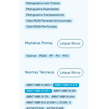
Mangueira com Trama
Mangueira Espiralada
Mangueira Transparente
Tubo PEAD Parede Estruturada
Tubo PEAD Perfurado
Matéria Prima
Limpar filtros
Outros
PEAD
PP
PU
PVC
Norma Técnica
Limpar filtros
ABNT NBR 14.683-1
ABNT NBR 15.073
ABNT NBR 15.155-1
ABNT NBR 15.561
ABNT NBR 15.715
ABNT NBR 16.644
ABNT NBR ISO 21.138-1 / 21.138- 3
ASTM F2306
ASTM F2418