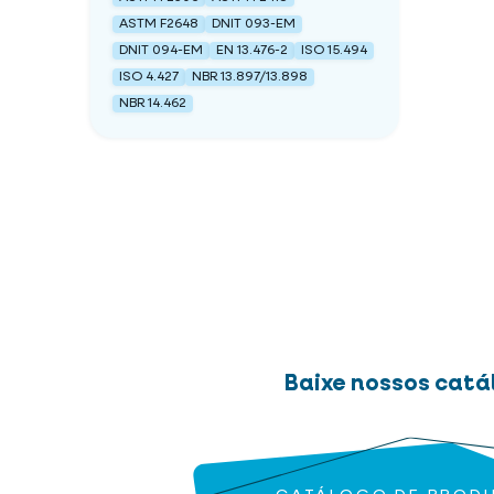
ASTM F2648
DNIT 093-EM
DNIT 094-EM
EN 13.476-2
ISO 15.494
ISO 4.427
NBR 13.897/13.898
NBR 14.462
Baixe nossos catá