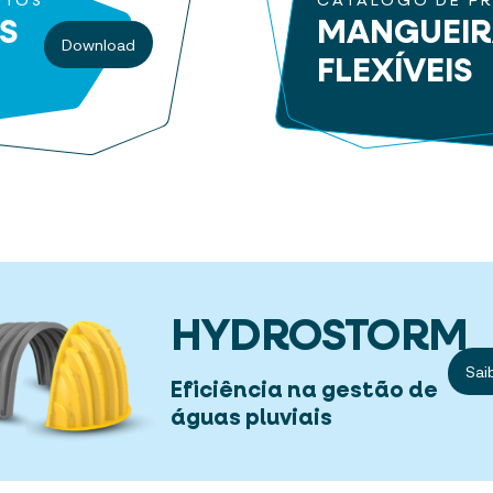
UTOS
CATÁLOGO DE P
S
MANGUEI
Download
FLEXÍVEIS
HYDROSTORM
Sai
Eficiência na gestão de
águas pluviais