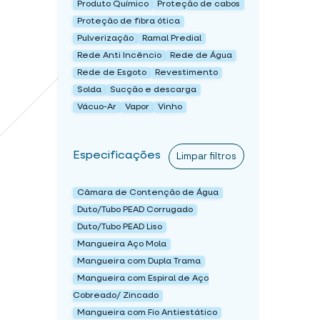
Produto Químico
Proteção de cabos
Proteção de fibra ótica
Pulverização
Ramal Predial
Rede Anti Incêncio
Rede de Água
Rede de Esgoto
Revestimento
Solda
Sucção e descarga
Vácuo-Ar
Vapor
Vinho
Especificações
Limpar filtros
Câmara de Contenção de Água
Duto/Tubo PEAD Corrugado
Duto/Tubo PEAD Liso
Mangueira Aço Mola
Mangueira com Dupla Trama
Mangueira com Espiral de Aço
Cobreado/ Zincado
Mangueira com Fio Antiestático