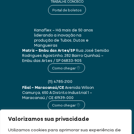
TRABALHE CONOSCO
Portal de boletos
Kanaflex – Há mais de 50 anos
liderando a inovação na
produção de Tubos, Dutos e
Mangueiras
Matriz – Embu das Artes/SP
Rua José Semião
Rodrigues Agostinho, 282
Bairro Quinhaú –
Embu das Artes / SP
06833-905
Como chegar
(11) 4785-2100
Filial – Maracanaú/CE
Avenida Wilson
Camurça, 650 A
Distrito Industrial 1 –
Maracanaú / CE
61939-000
Como chegar
Valorizamos sua privacidade
(85) 3250-1235
Utilizamos cookies para aprimorar sua experiência de