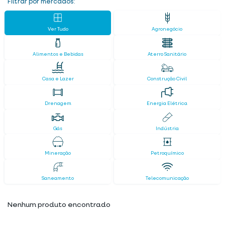
Filtrar por mercados:
Ver Tudo
Agronegócio
Alimentos e Bebidas
Aterro Sanitário
Casa e Lazer
Construção Civil
Drenagem
Energia Elétrica
Gás
Indústria
Mineração
Petroquímico
Saneamento
Telecomunicação
Nenhum produto encontrado