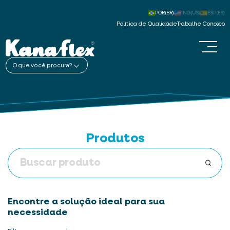
POR(BR)
ING(US)
ESP(ES)
Política de Qualidade
Trabalhe Conosco
O que você procura?
Produtos
Encontre a solução ideal para sua
necessidade