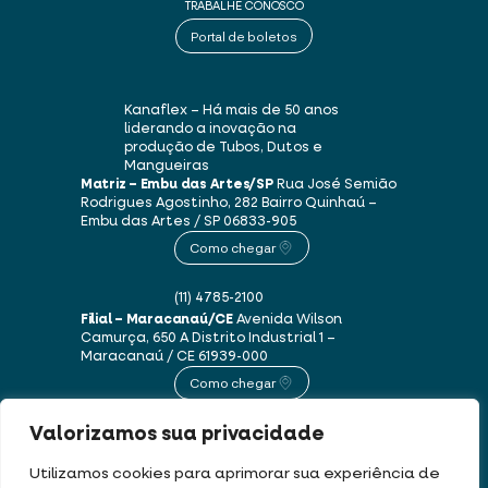
TRABALHE CONOSCO
Portal de boletos
Kanaflex – Há mais de 50 anos
liderando a inovação na
produção de Tubos, Dutos e
Mangueiras
Matriz – Embu das Artes/SP
Rua José Semião
Rodrigues Agostinho, 282
Bairro Quinhaú –
Embu das Artes / SP
06833-905
Como chegar
(11) 4785-2100
Filial – Maracanaú/CE
Avenida Wilson
Camurça, 650 A
Distrito Industrial 1 –
Maracanaú / CE
61939-000
Como chegar
Valorizamos sua privacidade
(85) 3250-1235
Utilizamos cookies para aprimorar sua experiência de