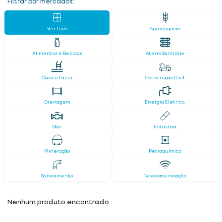
Filtrar por mercados:
Ver Tudo
Agronegócio
Alimentos e Bebidas
Aterro Sanitário
Casa e Lazer
Construção Civil
Drenagem
Energia Elétrica
Gás
Indústria
Mineração
Petroquímico
Saneamento
Telecomunicação
Nenhum produto encontrado