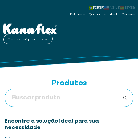
POR(BR)
ING(US)
ESP(ES)
Política de Qualidade
Trabalhe Conosco
O que você procura?
Produtos
Encontre a solução ideal para sua
necessidade