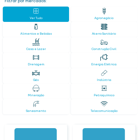
Filtrar por mercados:
Ver Tudo
Agronegócio
Alimentos e Bebidas
Aterro Sanitário
Casa e Lazer
Construção Civil
Drenagem
Energia Elétrica
Gás
Indústria
Mineração
Petroquímico
Saneamento
Telecomunicação