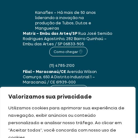
Kanaflex – Há mais de 50 anos
liderando a inovação na
produção de Tubos, Dutos e
Mangueiras
Matriz – Embu das Artes/SP
Rua José Semião
Rodrigues Agostinho, 282
Bairro Quinhaú –
Embu das Artes / SP
06833-905
Como chegar
(11) 4785-2100
Filial – Maracanaú/CE
Avenida Wilson
Camurça, 650 A
Distrito Industrial 1 –
Maracanaú / CE
61939-000
Como chegar
Valorizamos sua privacidade
(85) 3250-1235
Utilizamos cookies para aprimorar sua experiência de
navegação, exibir anúncios ou conteúdo
personalizado e analisar nosso tráfego. Ao clicar em
Este site usa cookies e dados pessoais de acordo com os nossos
Termos de Uso e
“Aceitar todos”, você concorda com nosso uso de
Política de Privacidade
.
cookies.