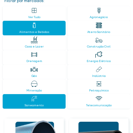
Filtrar por mercados:
Ver Tudo
Agronegócio
Alimentos e Bebidas
Aterro Sanitário
Casa e Lazer
Construção Civil
Drenagem
Energia Elétrica
Gás
Indústria
Mineração
Petroquímico
Saneamento
Telecomunicação