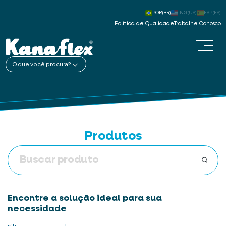
POR(BR)
ING(US)
ESP(ES)
Política de Qualidade
Trabalhe Conosco
O que você procura?
Produtos
Encontre a solução ideal para sua
necessidade