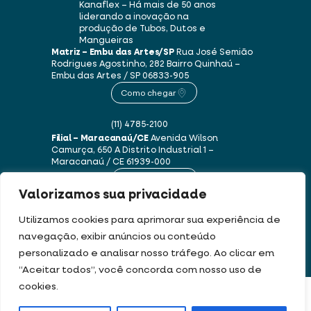
Kanaflex – Há mais de 50 anos
liderando a inovação na
produção de Tubos, Dutos e
Mangueiras
Matriz – Embu das Artes/SP
Rua José Semião
Rodrigues Agostinho, 282
Bairro Quinhaú –
Embu das Artes / SP
06833-905
Como chegar
(11) 4785-2100
Filial – Maracanaú/CE
Avenida Wilson
Camurça, 650 A
Distrito Industrial 1 –
Maracanaú / CE
61939-000
Como chegar
Valorizamos sua privacidade
(85) 3250-1235
Utilizamos cookies para aprimorar sua experiência de
navegação, exibir anúncios ou conteúdo
personalizado e analisar nosso tráfego. Ao clicar em
Este site usa cookies e dados pessoais de acordo com os nossos
Termos de Uso e
“Aceitar todos”, você concorda com nosso uso de
Política de Privacidade
.
cookies.
FILTRAR PRODUTOS
DEV & DESIGN BY: