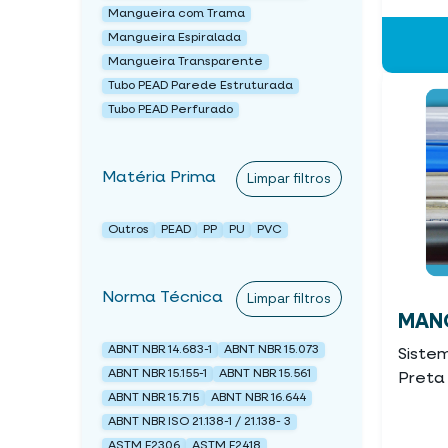
Mangueira com Trama
Mangueira Espiralada
Mangueira Transparente
Tubo PEAD Parede Estruturada
Tubo PEAD Perfurado
Matéria Prima
Limpar filtros
Outros
PEAD
PP
PU
PVC
Norma Técnica
Limpar filtros
MANG
ABNT NBR 14.683-1
ABNT NBR 15.073
Siste
ABNT NBR 15.155-1
ABNT NBR 15.561
Preta 
ABNT NBR 15.715
ABNT NBR 16.644
ABNT NBR ISO 21.138-1 / 21.138- 3
ASTM F2306
ASTM F2418