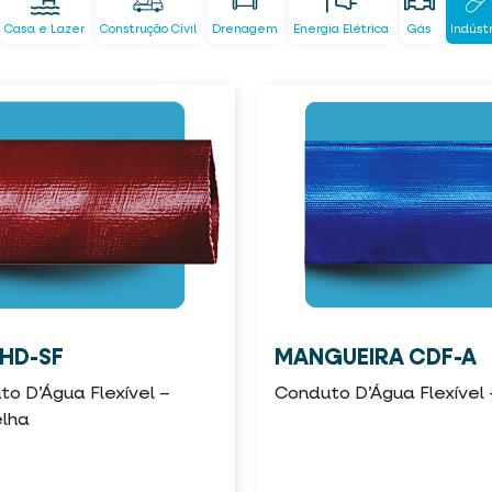
Casa e Lazer
Construção Civil
Drenagem
Energia Elétrica
Gás
Indúst
HD-SF
MANGUEIRA CDF-A
o D’Água Flexível –
Conduto D’Água Flexível 
lha