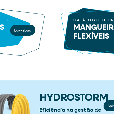
UTOS
CATÁLOGO DE P
S
MANGUEI
Download
FLEXÍVEIS
HYDROSTORM
Sai
Eficiência na gestão de