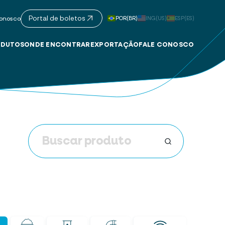
Portal de boletos
POR(BR)
ING(US)
ESP(ES)
onosco
DUTOS
ONDE ENCONTRAR
EXPORTAÇÃO
FALE CONOSCO