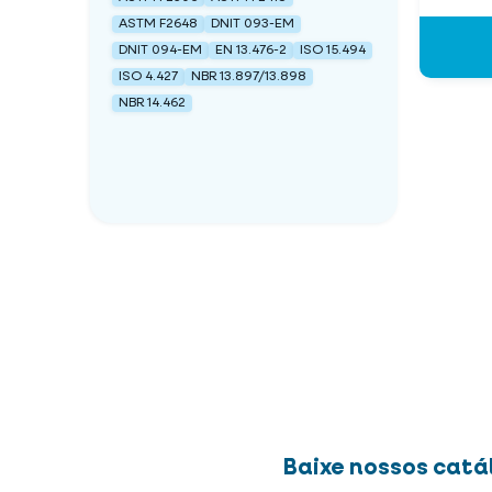
ASTM F2648
DNIT 093-EM
DNIT 094-EM
EN 13.476-2
ISO 15.494
ISO 4.427
NBR 13.897/13.898
NBR 14.462
Baixe nossos catá