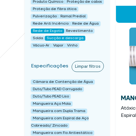
Produto Químico
Proteção de cabos
Proteção de fibra ótica
Pulverização
Ramal Predial
Rede Anti Incêncio
Rede de Água
Rede de Esgoto
Revestimento
Solda
Sucção e descarga
Vácuo-Ar
Vapor
Vinho
Especificações
Limpar filtros
Câmara de Contenção de Água
Duto/Tubo PEAD Corrugado
Duto/Tubo PEAD Liso
MANG
Mangueira Aço Mola
Atóxi
Mangueira com Dupla Trama
Espira
Mangueira com Espiral de Aço
Cobreado/ Zincado
Mangueira com Fio Antiestático