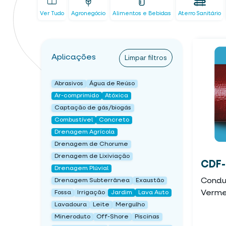
Ver Tudo
Agronegócio
Alimentos e Bebidas
Aterro Sanitário
Aplicações
Limpar filtros
Abrasivos
Água de Reúso
Ar-comprimido
Atóxica
Captação de gás/biogás
Combustível
Concreto
Drenagem Agrícola
Drenagem de Chorume
Drenagem de Lixiviação
CDF-
Drenagem Plúvial
Condut
Drenagem Subterrânea
Exaustão
Verme
Fossa
Irrigação
Jardim
Lava Auto
Lavadoura
Leite
Mergulho
Mineroduto
Off-Shore
Piscinas