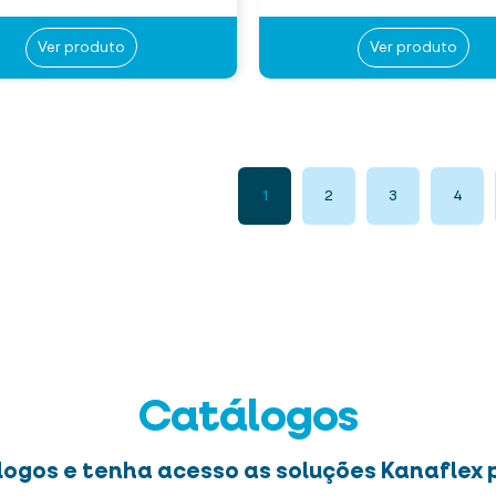
Ver produto
Ver produto
1
2
3
4
Catálogos
logos e tenha acesso as soluções Kanaflex p