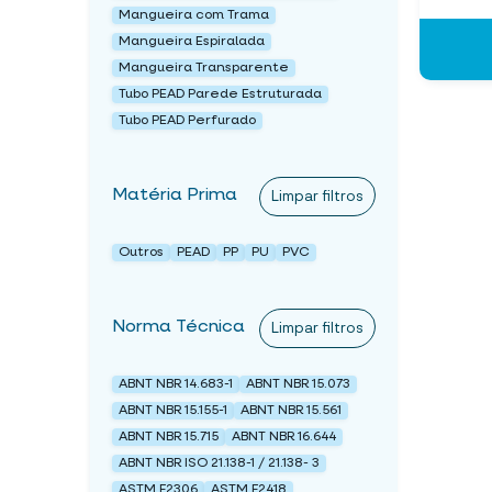
Mangueira com Trama
Mangueira Espiralada
Mangueira Transparente
Tubo PEAD Parede Estruturada
Tubo PEAD Perfurado
Matéria Prima
Limpar filtros
Outros
PEAD
PP
PU
PVC
Norma Técnica
Limpar filtros
ABNT NBR 14.683-1
ABNT NBR 15.073
ABNT NBR 15.155-1
ABNT NBR 15.561
ABNT NBR 15.715
ABNT NBR 16.644
ABNT NBR ISO 21.138-1 / 21.138- 3
ASTM F2306
ASTM F2418