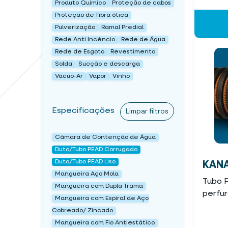
Produto Químico
Proteção de cabos
Proteção de fibra ótica
Pulverização
Ramal Predial
Rede Anti Incêncio
Rede de Água
Rede de Esgoto
Revestimento
Solda
Sucção e descarga
Vácuo-Ar
Vapor
Vinho
Especificações
Limpar filtros
Câmara de Contenção de Água
Duto/Tubo PEAD Corrugado
Duto/Tubo PEAD Liso
KAN
Mangueira Aço Mola
Tubo 
Mangueira com Dupla Trama
perfu
Mangueira com Espiral de Aço
Cobreado/ Zincado
Mangueira com Fio Antiestático