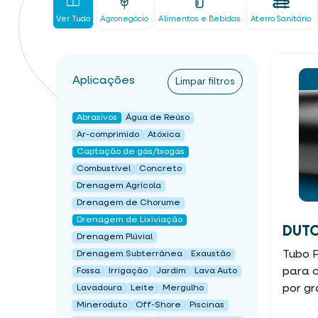
Ver Tudo
Agronegócio
Alimentos e Bebidas
Aterro Sanitário
Aplicações
Limpar filtros
Abrasivos
Água de Reúso
Ar-comprimido
Atóxica
Captação de gás/biogás
Combustível
Concreto
Drenagem Agrícola
Drenagem de Chorume
Drenagem de Lixiviação
DUTO
Drenagem Plúvial
Tubo 
Drenagem Subterrânea
Exaustão
para 
Fossa
Irrigação
Jardim
Lava Auto
por g
Lavadoura
Leite
Mergulho
Mineroduto
Off-Shore
Piscinas