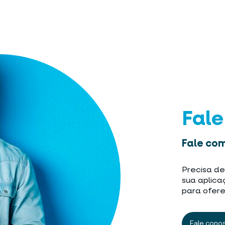
Fal
Fale com
Precisa de
sua aplica
para ofere
Fale cono