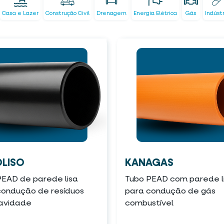
Casa e Lazer
Construção Civil
Drenagem
Energia Elétrica
Gás
Indúst
LISO
KANAGAS
PEAD de parede lisa
Tubo PEAD com parede l
condução de resíduos
para condução de gás
ravidade
combustível