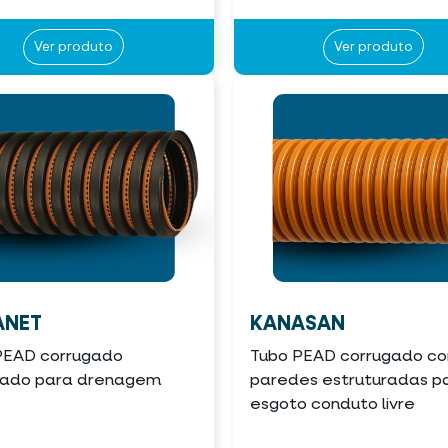
Ver produto
Ver produto
ANET
KANASAN
PEAD corrugado
Tubo PEAD corrugado c
rado para drenagem
paredes estruturadas p
esgoto conduto livre