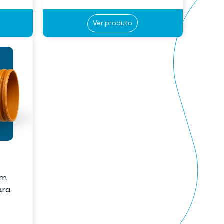
Ver produto
om
ara