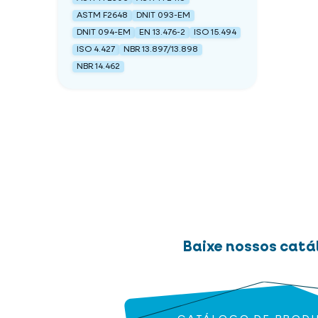
ASTM F2648
DNIT 093-EM
DNIT 094-EM
EN 13.476-2
ISO 15.494
ISO 4.427
NBR 13.897/13.898
NBR 14.462
Baixe nossos catá