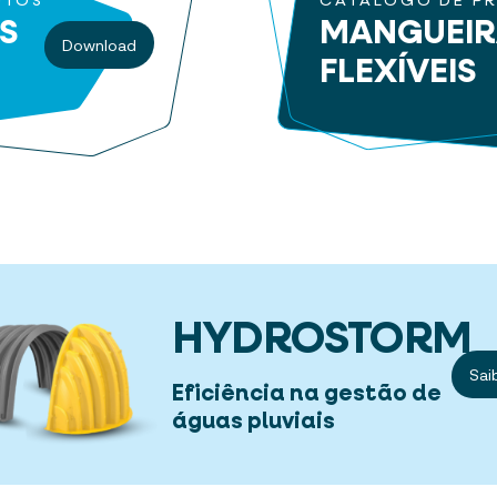
UTOS
CATÁLOGO DE P
S
MANGUEI
Download
FLEXÍVEIS
HYDROSTORM
Sai
Eficiência na gestão de
águas pluviais