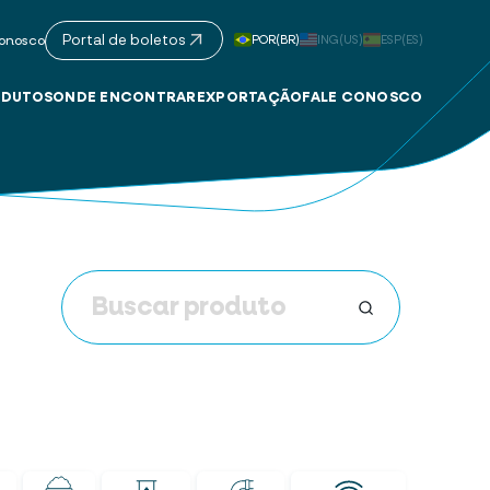
Portal de boletos
POR(BR)
ING(US)
ESP(ES)
onosco
DUTOS
ONDE ENCONTRAR
EXPORTAÇÃO
FALE CONOSCO