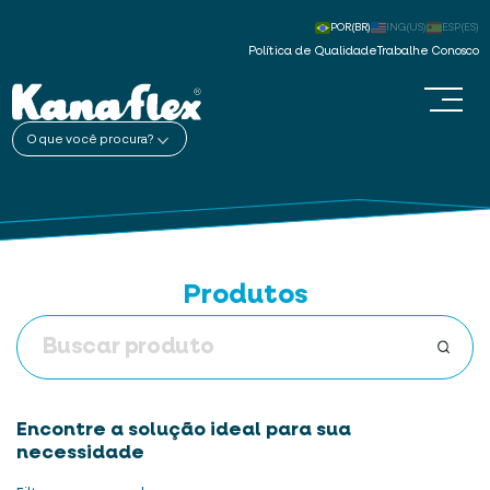
POR(BR)
ING(US)
ESP(ES)
Política de Qualidade
Trabalhe Conosco
O que você procura?
Produtos
Encontre a solução ideal para sua
necessidade