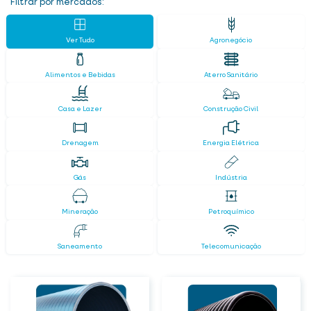
Filtrar por mercados:
Ver Tudo
Agronegócio
Alimentos e Bebidas
Aterro Sanitário
Casa e Lazer
Construção Civil
Drenagem
Energia Elétrica
Gás
Indústria
Mineração
Petroquímico
Saneamento
Telecomunicação