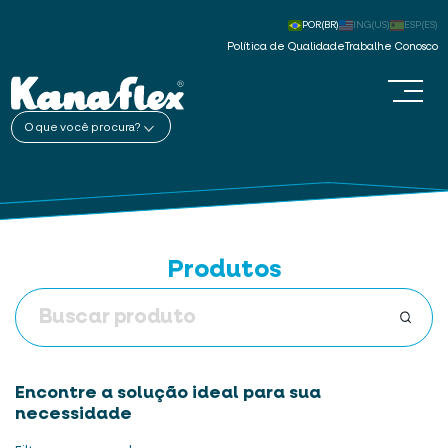
POR(BR)
ING(US)
ESP(ES)
Política de Qualidade
Trabalhe Conosco
O que você procura?
Produtos
Encontre a solução ideal para sua
necessidade