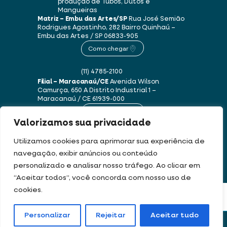
produção de Tubos, Dutos e
Mangueiras
Matriz – Embu das Artes/SP
Rua José Semião
Rodrigues Agostinho, 282
Bairro Quinhaú –
Embu das Artes / SP
06833-905
Como chegar
(11) 4785-2100
Filial – Maracanaú/CE
Avenida Wilson
Camurça, 650 A
Distrito Industrial 1 –
Maracanaú / CE
61939-000
Como chegar
Valorizamos sua privacidade
(85) 3250-1235
Utilizamos cookies para aprimorar sua experiência de
navegação, exibir anúncios ou conteúdo
personalizado e analisar nosso tráfego. Ao clicar em
Este site usa cookies e dados pessoais de acordo com os nossos
Termos de Uso e
“Aceitar todos”, você concorda com nosso uso de
Política de Privacidade
.
cookies.
FILTRAR PRODUTOS
DEV & DESIGN BY:
Personalizar
Rejeitar
Aceitar tudo
Portal de boletos