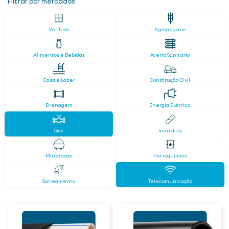
Filtrar por mercados:
Ver Tudo
Agronegócio
Alimentos e Bebidas
Aterro Sanitário
Casa e Lazer
Construção Civil
Drenagem
Energia Elétrica
Gás
Indústria
Mineração
Petroquímico
Saneamento
Telecomunicação