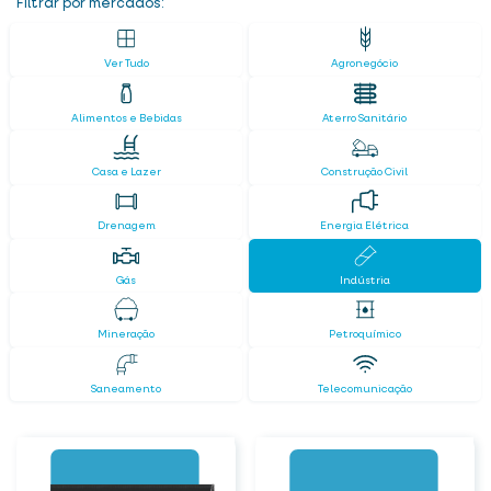
Filtrar por mercados:
Ver Tudo
Agronegócio
Alimentos e Bebidas
Aterro Sanitário
Casa e Lazer
Construção Civil
Drenagem
Energia Elétrica
Gás
Indústria
Mineração
Petroquímico
Saneamento
Telecomunicação