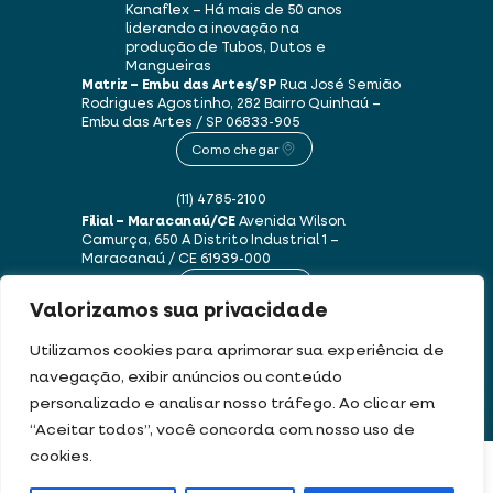
Kanaflex – Há mais de 50 anos
liderando a inovação na
produção de Tubos, Dutos e
Mangueiras
Matriz – Embu das Artes/SP
Rua José Semião
Rodrigues Agostinho, 282
Bairro Quinhaú –
Embu das Artes / SP
06833-905
Como chegar
(11) 4785-2100
Filial – Maracanaú/CE
Avenida Wilson
Camurça, 650 A
Distrito Industrial 1 –
Maracanaú / CE
61939-000
Como chegar
Valorizamos sua privacidade
(85) 3250-1235
Utilizamos cookies para aprimorar sua experiência de
navegação, exibir anúncios ou conteúdo
personalizado e analisar nosso tráfego. Ao clicar em
Este site usa cookies e dados pessoais de acordo com os nossos
Termos de Uso e
“Aceitar todos”, você concorda com nosso uso de
Política de Privacidade
.
cookies.
FILTRAR PRODUTOS
DEV & DESIGN BY: