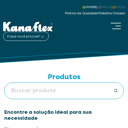
POR(BR)
ING(US)
ESP(ES)
Política de Qualidade
Trabalhe Conosco
O que você procura?
Produtos
Encontre a solução ideal para sua
necessidade