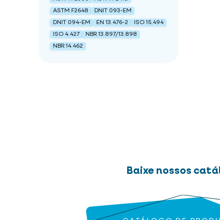
ASTM F2648
DNIT 093-EM
DNIT 094-EM
EN 13.476-2
ISO 15.494
ISO 4.427
NBR 13.897/13.898
NBR 14.462
Baixe nossos catá