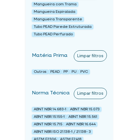
Mangueira com Trama
Mangueira Espiralada
Mangueira Transparente
Tubo PEAD Parede Estruturada
Tubo PEAD Perfurado
Matéria Prima
Limpar filtros
Outros
PEAD
PP
PU
PVC
Norma Técnica
Limpar filtros
ABNT NBR 14.683-1
ABNT NBR 15.073
ABNT NBR 15.155-1
ABNT NBR 15.561
ABNT NBR 15.715
ABNT NBR 16.644
ABNT NBR ISO 21.138-1 / 21.138- 3
ASTM F2306
ASTM F2418