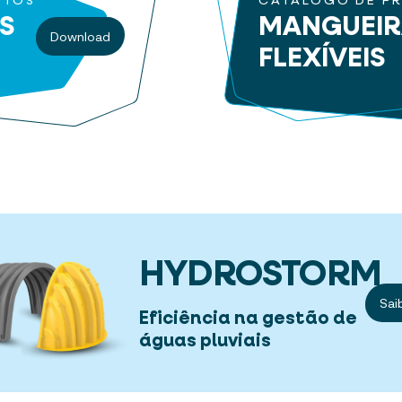
UTOS
CATÁLOGO DE P
S
MANGUEI
Download
FLEXÍVEIS
HYDROSTORM
Sai
Eficiência na gestão de
águas pluviais