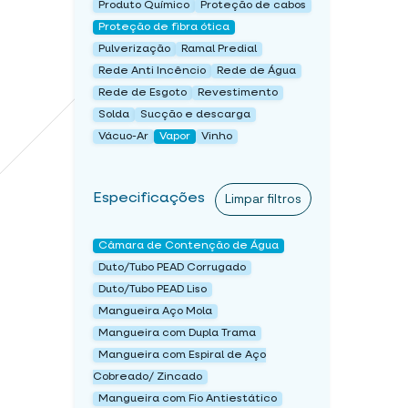
Produto Químico
Proteção de cabos
Proteção de fibra ótica
Pulverização
Ramal Predial
Rede Anti Incêncio
Rede de Água
Rede de Esgoto
Revestimento
Solda
Sucção e descarga
Vácuo-Ar
Vapor
Vinho
Especificações
Limpar filtros
Câmara de Contenção de Água
Duto/Tubo PEAD Corrugado
Duto/Tubo PEAD Liso
Mangueira Aço Mola
Mangueira com Dupla Trama
Mangueira com Espiral de Aço
Cobreado/ Zincado
Mangueira com Fio Antiestático