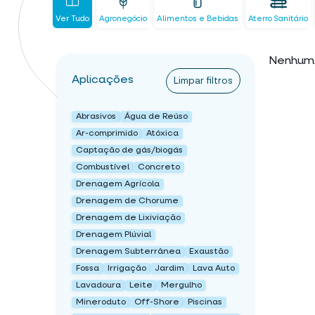
Ver Tudo
Agronegócio
Alimentos e Bebidas
Aterro Sanitário
Nenhum 
Aplicações
Limpar filtros
Abrasivos
Água de Reúso
Ar-comprimido
Atóxica
Captação de gás/biogás
Combustível
Concreto
Drenagem Agrícola
Drenagem de Chorume
Drenagem de Lixiviação
Drenagem Plúvial
Drenagem Subterrânea
Exaustão
Fossa
Irrigação
Jardim
Lava Auto
Lavadoura
Leite
Mergulho
Mineroduto
Off-Shore
Piscinas