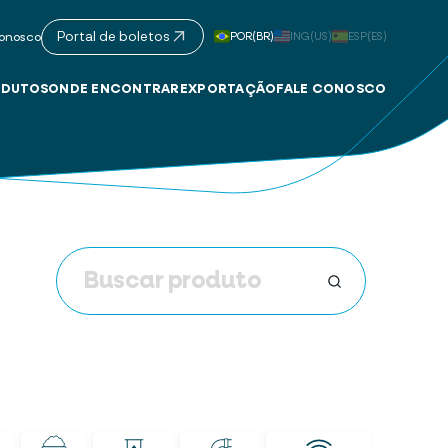
Portal de boletos
POR(BR)
ING(US)
ESP(ES)
onosco
DUTOS
ONDE ENCONTRAR
EXPORTAÇÃO
FALE CONOSCO