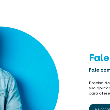
Fal
Fale com
Precisa de
sua aplica
para ofere
Fale cono