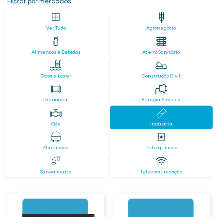
Filtrar por mercados:
Ver Tudo
Agronegócio
Alimentos e Bebidas
Aterro Sanitário
Casa e Lazer
Construção Civil
Drenagem
Energia Elétrica
Gás
Indústria
Mineração
Petroquímico
Saneamento
Telecomunicação