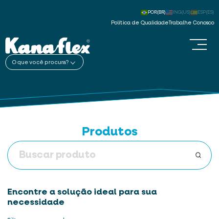
POR(BR)
ING(US)
ESP(ES)
Política de Qualidade
Trabalhe Conosco
O que você procura?
Produtos
Encontre a solução ideal para sua
necessidade