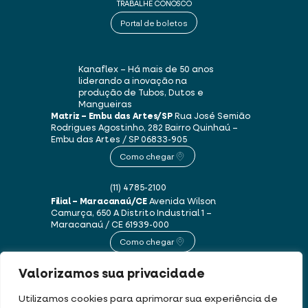
TRABALHE CONOSCO
Portal de boletos
Kanaflex – Há mais de 50 anos
liderando a inovação na
produção de Tubos, Dutos e
Mangueiras
Matriz – Embu das Artes/SP
Rua José Semião
Rodrigues Agostinho, 282
Bairro Quinhaú –
Embu das Artes / SP
06833-905
Como chegar
(11) 4785-2100
Filial – Maracanaú/CE
Avenida Wilson
Camurça, 650 A
Distrito Industrial 1 –
Maracanaú / CE
61939-000
Como chegar
Valorizamos sua privacidade
(85) 3250-1235
Utilizamos cookies para aprimorar sua experiência de