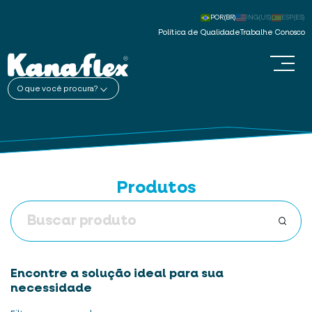
POR(BR)
ING(US)
ESP(ES)
Política de Qualidade
Trabalhe Conosco
O que você procura?
Produtos
Encontre a solução ideal para sua
necessidade