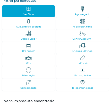
Filtrar por mercados:
Ver Tudo
Agronegócio
Alimentos e Bebidas
Aterro Sanitário
Casa e Lazer
Construção Civil
Drenagem
Energia Elétrica
Gás
Indústria
Mineração
Petroquímico
Saneamento
Telecomunicação
Nenhum produto encontrado