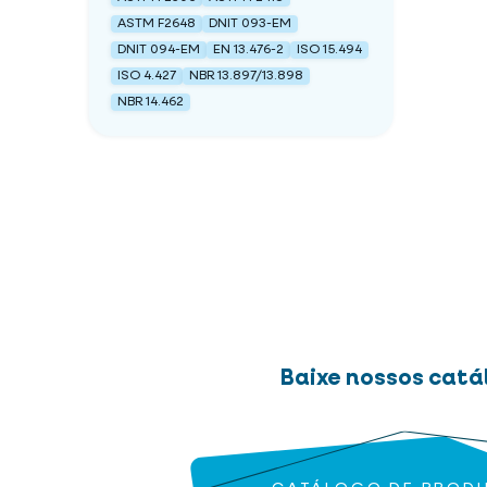
ASTM F2648
DNIT 093-EM
DNIT 094-EM
EN 13.476-2
ISO 15.494
ISO 4.427
NBR 13.897/13.898
NBR 14.462
Baixe nossos catá