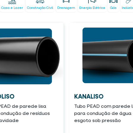
Casa e Lazer
Construção Civil
Drenagem
Energia Elétrica
Gás
Indúst
LISO
KANALISO
PEAD de parede lisa
Tubo PEAD com parede l
condução de resíduos
para condução de água 
ravidade
esgoto sob pressão