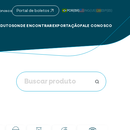
Portal de boletos
POR(BR)
ING(US)
ESP(ES)
onosco
DUTOS
ONDE ENCONTRAR
EXPORTAÇÃO
FALE CONOSCO