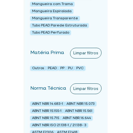
Mangueira com Trama
Mangueira Espiralada
Mangueira Transparente
Tubo PEAD Parede Estruturada
Tubo PEAD Perfurado
Matéria Prima
Limpar filtros
Outros
PEAD
PP
PU
PVC
Norma Técnica
Limpar filtros
ABNT NBR 14.683-1
ABNT NBR 15.073
ABNT NBR 15.155-1
ABNT NBR 15.561
ABNT NBR 15.715
ABNT NBR 16.644
ABNT NBR ISO 21.138-1 / 21.138- 3
ASTM F2306
ASTM F2418