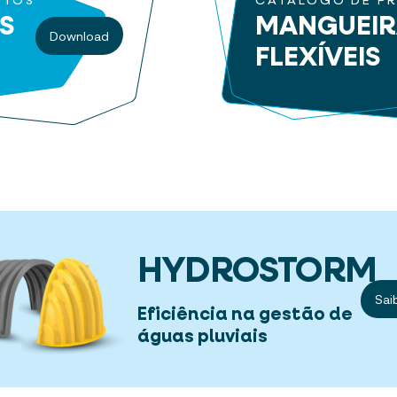
UTOS
CATÁLOGO DE P
S
MANGUEI
Download
FLEXÍVEIS
HYDROSTORM
Sai
Eficiência na gestão de
águas pluviais