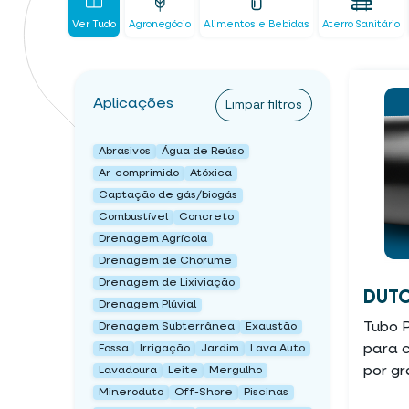
Ver Tudo
Agronegócio
Alimentos e Bebidas
Aterro Sanitário
Aplicações
Limpar filtros
Abrasivos
Água de Reúso
Ar-comprimido
Atóxica
Captação de gás/biogás
Combustível
Concreto
Drenagem Agrícola
Drenagem de Chorume
Drenagem de Lixiviação
DUTO
Drenagem Plúvial
Tubo 
Drenagem Subterrânea
Exaustão
para 
Fossa
Irrigação
Jardim
Lava Auto
por g
Lavadoura
Leite
Mergulho
Mineroduto
Off-Shore
Piscinas