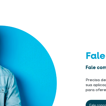
Fal
Fale com
Precisa de
sua aplica
para ofere
Fale cono