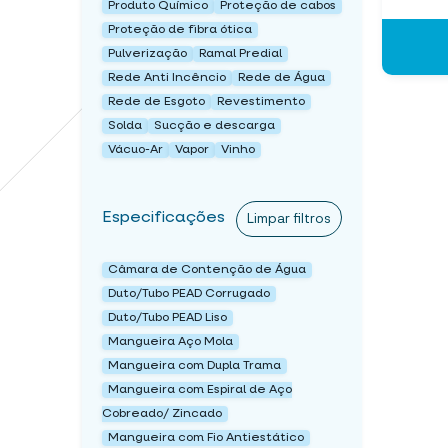
Produto Químico
Proteção de cabos
Proteção de fibra ótica
Pulverização
Ramal Predial
Rede Anti Incêncio
Rede de Água
Rede de Esgoto
Revestimento
Solda
Sucção e descarga
Vácuo-Ar
Vapor
Vinho
Especificações
Limpar filtros
Câmara de Contenção de Água
Duto/Tubo PEAD Corrugado
Duto/Tubo PEAD Liso
Mangueira Aço Mola
Mangueira com Dupla Trama
Mangueira com Espiral de Aço
Cobreado/ Zincado
Mangueira com Fio Antiestático