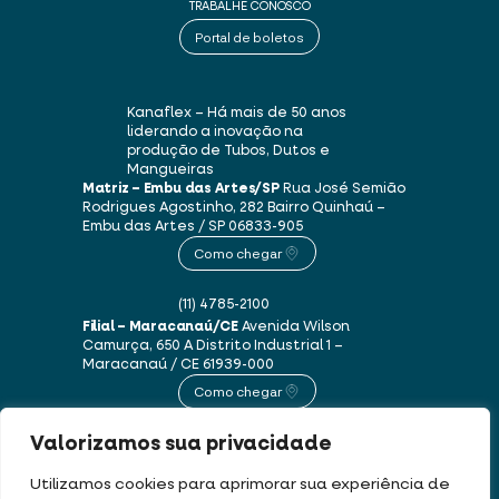
TRABALHE CONOSCO
Portal de boletos
Kanaflex – Há mais de 50 anos
liderando a inovação na
produção de Tubos, Dutos e
Mangueiras
Matriz – Embu das Artes/SP
Rua José Semião
Rodrigues Agostinho, 282
Bairro Quinhaú –
Embu das Artes / SP
06833-905
Como chegar
(11) 4785-2100
Filial – Maracanaú/CE
Avenida Wilson
Camurça, 650 A
Distrito Industrial 1 –
Maracanaú / CE
61939-000
Como chegar
Valorizamos sua privacidade
(85) 3250-1235
Utilizamos cookies para aprimorar sua experiência de