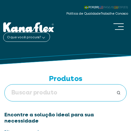
POR(BR)
ING(US)
ESP(ES)
Política de Qualidade
Trabalhe Conosco
O que você procura?
Produtos
Encontre a solução ideal para sua
necessidade