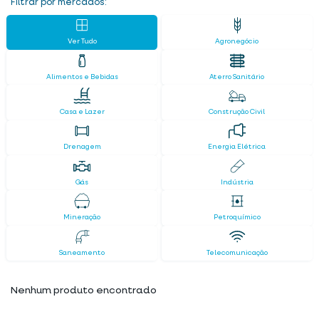
Filtrar por mercados:
Ver Tudo
Agronegócio
Alimentos e Bebidas
Aterro Sanitário
Casa e Lazer
Construção Civil
Drenagem
Energia Elétrica
Gás
Indústria
Mineração
Petroquímico
Saneamento
Telecomunicação
Nenhum produto encontrado