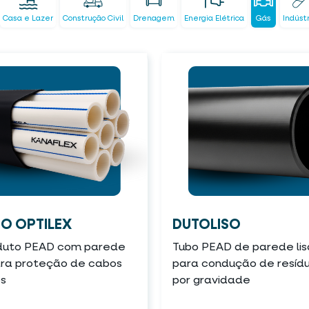
Casa e Lazer
Construção Civil
Drenagem
Energia Elétrica
Gás
Indúst
O OPTILEX
DUTOLISO
duto PEAD com parede
Tubo PEAD de parede lis
para proteção de cabos
para condução de resíd
os
por gravidade