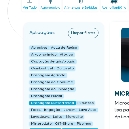
Ver Tudo
Agronegócio
Alimentos e Bebidas
Aterro Sanitário
Aplicações
Limpar filtros
Abrasivos
Água de Reúso
Ar-comprimido
Atóxica
Captação de gás/biogás
Combustível
Concreto
Drenagem Agrícola
Drenagem de Chorume
Drenagem de Lixiviação
MICR
Drenagem Plúvial
Micro
Drenagem Subterrânea
Exaustão
lisa 
Fossa
Irrigação
Jardim
Lava Auto
óptic
Lavadoura
Leite
Mergulho
Mineroduto
Off-Shore
Piscinas