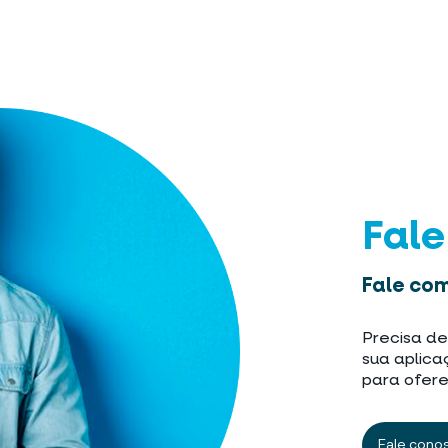
Fal
Fale com
Precisa de
sua aplica
para ofere
Fale cono