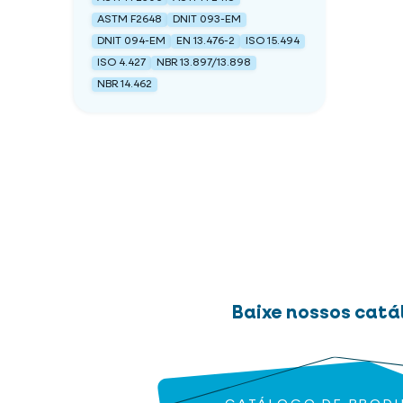
ASTM F2648
DNIT 093-EM
DNIT 094-EM
EN 13.476-2
ISO 15.494
ISO 4.427
NBR 13.897/13.898
NBR 14.462
Baixe nossos catá