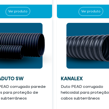
Ver produto
Ver produto
ADUTO SW
KANALEX
PEAD corrugado parede
Duto PEAD corrugado
es para proteção de
helicoidal para proteçã
 subterrâneos
cabos subterrâneos