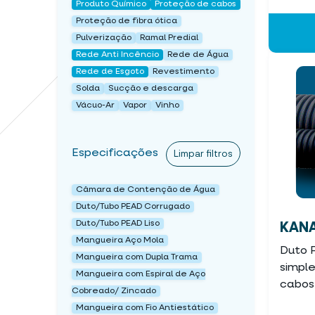
Produto Químico
Proteção de cabos
Proteção de fibra ótica
Pulverização
Ramal Predial
Rede Anti Incêncio
Rede de Água
Rede de Esgoto
Revestimento
Solda
Sucção e descarga
Vácuo-Ar
Vapor
Vinho
Especificações
Limpar filtros
Câmara de Contenção de Água
Duto/Tubo PEAD Corrugado
Duto/Tubo PEAD Liso
KAN
Mangueira Aço Mola
Duto 
Mangueira com Dupla Trama
simpl
Mangueira com Espiral de Aço
cabos
Cobreado/ Zincado
Mangueira com Fio Antiestático