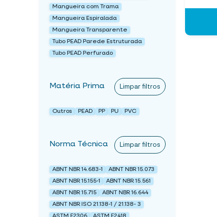
Mangueira com Trama
Mangueira Espiralada
Mangueira Transparente
Tubo PEAD Parede Estruturada
Tubo PEAD Perfurado
Matéria Prima
Limpar filtros
Outros
PEAD
PP
PU
PVC
Norma Técnica
Limpar filtros
ABNT NBR 14.683-1
ABNT NBR 15.073
ABNT NBR 15.155-1
ABNT NBR 15.561
ABNT NBR 15.715
ABNT NBR 16.644
ABNT NBR ISO 21.138-1 / 21.138- 3
ASTM F2306
ASTM F2418