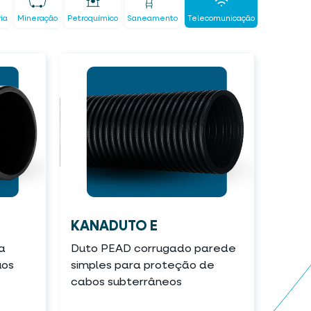
ria
Mineração
Petroquímico
Saneamento
Telecomunicação
KANADUTO E
a
Duto PEAD corrugado parede
uos
simples para proteção de
cabos subterrâneos