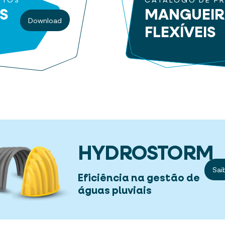
UTOS
CATÁLOGO DE P
S
MANGUEI
Download
FLEXÍVEIS
HYDROSTORM
Sai
Eficiência na gestão de
águas pluviais