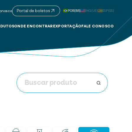
Portal de boletos
POR(BR)
ING(US)
ESP(ES)
onosco
DUTOS
ONDE ENCONTRAR
EXPORTAÇÃO
FALE CONOSCO