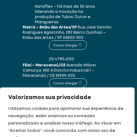
Kanaflex – Há mais de 50 anos
liderando a inovação na
produção de Tubos, Dutos e
Mangueiras
Matriz – Embu das Artes/SP
Rua José Semião
Rodrigues Agostinho, 282
Bairro Quinhaú –
Embu das Artes / SP
06833-905
Como chegar
(11) 4785-2100
Filial – Maracanaú/CE
Avenida Wilson
Camurça, 650 A
Distrito Industrial 1 –
Maracanaú / CE
61939-000
Como chegar
Valorizamos sua privacidade
(85) 3250-1235
Utilizamos cookies para aprimorar sua experiência de
navegação, exibir anúncios ou conteúdo
Este site usa cookies e dados pessoais de acordo com os nossos
Termos de Uso e
personalizado e analisar nosso tráfego. Ao clicar em
Política de Privacidade
.
“Aceitar todos”, você concorda com nosso uso de