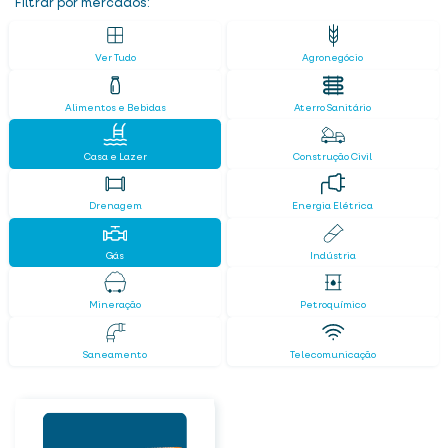
Filtrar por mercados:
Ver Tudo
Agronegócio
Alimentos e Bebidas
Aterro Sanitário
Casa e Lazer
Construção Civil
Drenagem
Energia Elétrica
Gás
Indústria
Mineração
Petroquímico
Saneamento
Telecomunicação