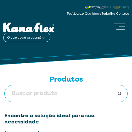
POR(BR)
ING(US)
ESP(ES)
Política de Qualidade
Trabalhe Conosco
O que você procura?
Produtos
Encontre a solução ideal para sua
necessidade