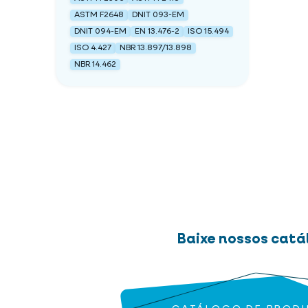
ASTM F2648
DNIT 093-EM
DNIT 094-EM
EN 13.476-2
ISO 15.494
ISO 4.427
NBR 13.897/13.898
NBR 14.462
Baixe nossos catá