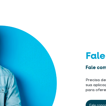
Fal
Fale com
Precisa de
sua aplica
para ofere
Fale cono