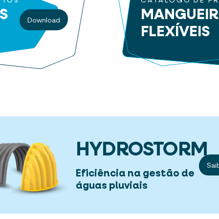
UTOS
CATÁLOGO DE P
S
MANGUEI
Download
FLEXÍVEIS
HYDROSTORM
Sai
Eficiência na gestão de
águas pluviais