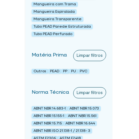
Mangueira com Trama
Mangueira Espiralada
Mangueira Transparente
Tubo PEAD Parede Estruturada
Tubo PEAD Perfurado
Matéria Prima
Limpar filtros
Outros
PEAD
PP
PU
PVC
Norma Técnica
Limpar filtros
ABNT NBR 14.683-1
ABNT NBR 15.073
ABNT NBR 15.155-1
ABNT NBR 15.561
ABNT NBR 15.715
ABNT NBR 16.644
ABNT NBR ISO 21.138-1 / 21.138- 3
ASTM F2306
ASTM F2418