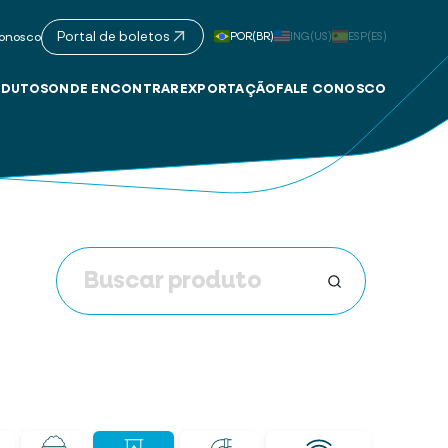
Portal de boletos
POR(BR)
ING(US)
ESP(ES)
onosco
DUTOS
ONDE ENCONTRAR
EXPORTAÇÃO
FALE CONOSCO