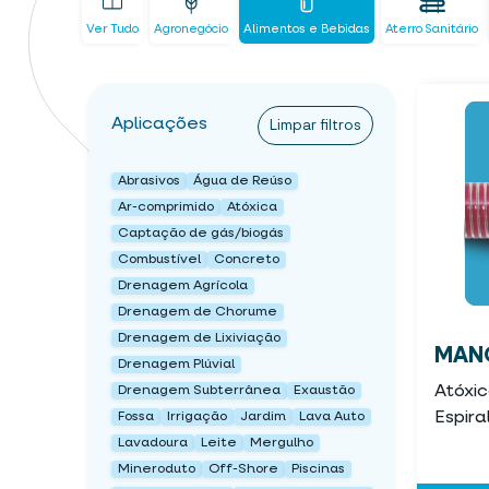
Ver Tudo
Agronegócio
Alimentos e Bebidas
Aterro Sanitário
Aplicações
Limpar filtros
Abrasivos
Água de Reúso
Ar-comprimido
Atóxica
Captação de gás/biogás
Combustível
Concreto
Drenagem Agrícola
Drenagem de Chorume
Drenagem de Lixiviação
MANG
Drenagem Plúvial
Atóxi
Drenagem Subterrânea
Exaustão
Espira
Fossa
Irrigação
Jardim
Lava Auto
Lavadoura
Leite
Mergulho
Mineroduto
Off-Shore
Piscinas