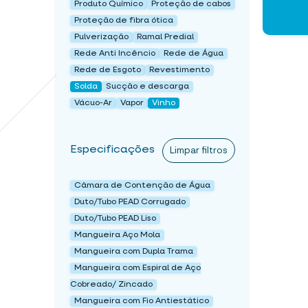
Produto Químico
Proteção de cabos
Proteção de fibra ótica
Pulverização
Ramal Predial
Rede Anti Incêncio
Rede de Água
Rede de Esgoto
Revestimento
Solda
Sucção e descarga
Vácuo-Ar
Vapor
Vinho
Especificações
Limpar filtros
Câmara de Contenção de Água
Duto/Tubo PEAD Corrugado
Duto/Tubo PEAD Liso
Mangueira Aço Mola
Mangueira com Dupla Trama
Mangueira com Espiral de Aço
Cobreado/ Zincado
Mangueira com Fio Antiestático