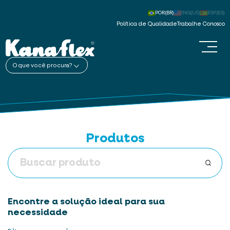
POR(BR)
ING(US)
ESP(ES)
Política de Qualidade
Trabalhe Conosco
O que você procura?
Produtos
Encontre a solução ideal para sua
necessidade