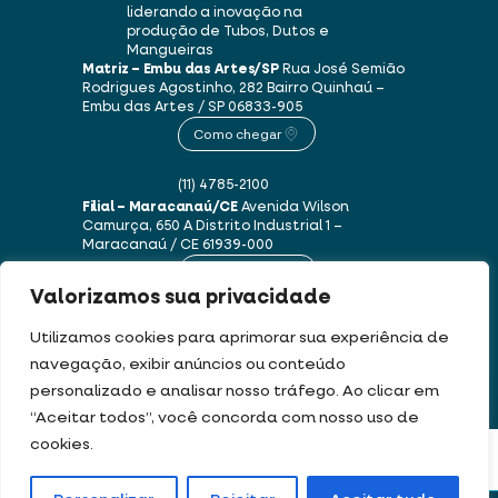
liderando a inovação na
produção de Tubos, Dutos e
Mangueiras
Matriz – Embu das Artes/SP
Rua José Semião
Rodrigues Agostinho, 282
Bairro Quinhaú –
Embu das Artes / SP
06833-905
Como chegar
(11) 4785-2100
Filial – Maracanaú/CE
Avenida Wilson
Camurça, 650 A
Distrito Industrial 1 –
Maracanaú / CE
61939-000
Como chegar
Valorizamos sua privacidade
(85) 3250-1235
Utilizamos cookies para aprimorar sua experiência de
navegação, exibir anúncios ou conteúdo
personalizado e analisar nosso tráfego. Ao clicar em
Este site usa cookies e dados pessoais de acordo com os nossos
Termos de Uso e
“Aceitar todos”, você concorda com nosso uso de
Política de Privacidade
.
cookies.
DEV & DESIGN BY:
FILTRAR PRODUTOS