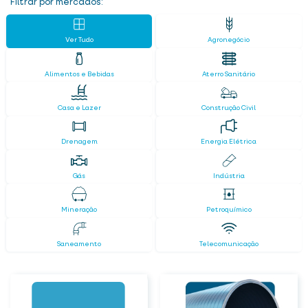
Filtrar por mercados:
Ver Tudo
Agronegócio
Alimentos e Bebidas
Aterro Sanitário
Casa e Lazer
Construção Civil
Drenagem
Energia Elétrica
Gás
Indústria
Mineração
Petroquímico
Saneamento
Telecomunicação