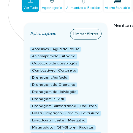
Ver Tudo
Agronegócio
Alimentos e Bebidas
Aterro Sanitário
Nenhum 
Aplicações
Limpar filtros
Abrasivos
Água de Reúso
Ar-comprimido
Atóxica
Captação de gás/biogás
Combustível
Concreto
Drenagem Agrícola
Drenagem de Chorume
Drenagem de Lixiviação
Drenagem Plúvial
Drenagem Subterrânea
Exaustão
Fossa
Irrigação
Jardim
Lava Auto
Lavadoura
Leite
Mergulho
Mineroduto
Off-Shore
Piscinas