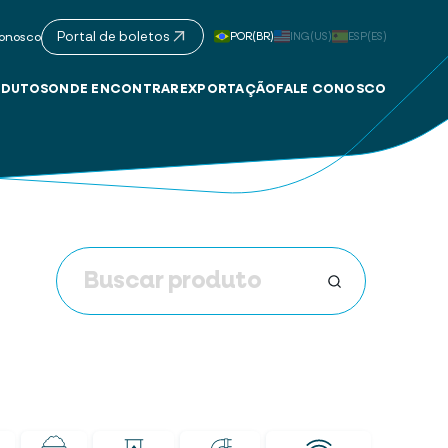
Portal de boletos
POR(BR)
ING(US)
ESP(ES)
onosco
DUTOS
ONDE ENCONTRAR
EXPORTAÇÃO
FALE CONOSCO