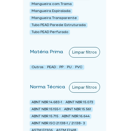
Mangueira com Trama
Mangueira Espiralada
Mangueira Transparente
Tubo PEAD Parede Estruturada
Tubo PEAD Perfurado
Matéria Prima
Limpar filtros
Outros
PEAD
PP
PU
PVC
Norma Técnica
Limpar filtros
ABNT NBR 14.683-1
ABNT NBR 15.073
ABNT NBR 15.155-1
ABNT NBR 15.561
ABNT NBR 15.715
ABNT NBR 16.644
ABNT NBR ISO 21.138-1 / 21.138- 3
ASTM F2306
ASTM F2418