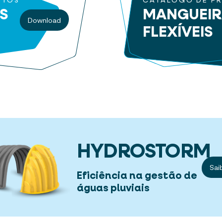
UTOS
CATÁLOGO DE P
S
MANGUEI
Download
FLEXÍVEIS
HYDROSTORM
Sai
Eficiência na gestão de
águas pluviais