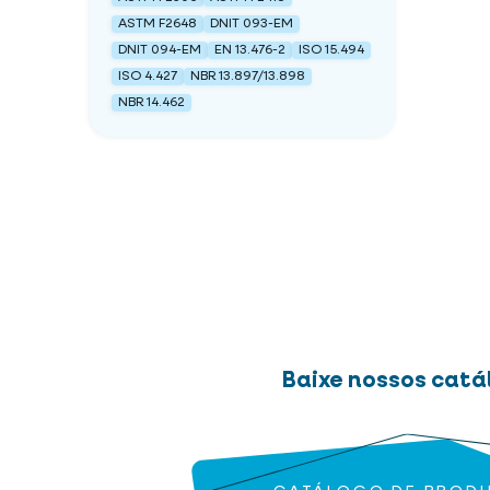
ASTM F2648
DNIT 093-EM
DNIT 094-EM
EN 13.476-2
ISO 15.494
ISO 4.427
NBR 13.897/13.898
NBR 14.462
Baixe nossos catá