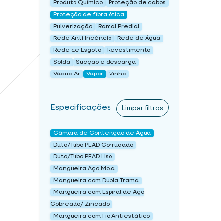
Produto Químico
Proteção de cabos
Proteção de fibra ótica
Pulverização
Ramal Predial
Rede Anti Incêncio
Rede de Água
Rede de Esgoto
Revestimento
Solda
Sucção e descarga
Vácuo-Ar
Vapor
Vinho
Especificações
Limpar filtros
Câmara de Contenção de Água
Duto/Tubo PEAD Corrugado
Duto/Tubo PEAD Liso
Mangueira Aço Mola
Mangueira com Dupla Trama
Mangueira com Espiral de Aço
Cobreado/ Zincado
Mangueira com Fio Antiestático