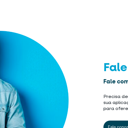
Fal
Fale com
Precisa de
sua aplica
para ofere
Fale cono