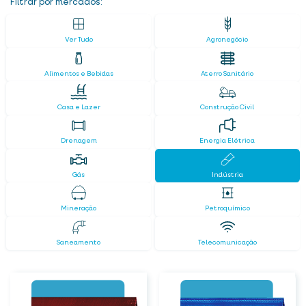
Filtrar por mercados:
Ver Tudo
Agronegócio
Alimentos e Bebidas
Aterro Sanitário
Casa e Lazer
Construção Civil
Drenagem
Energia Elétrica
Gás
Indústria
Mineração
Petroquímico
Saneamento
Telecomunicação