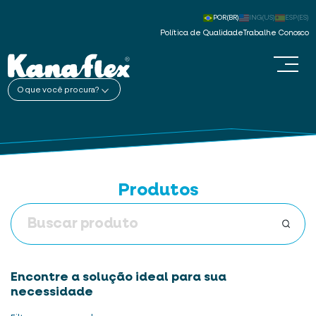
POR(BR)
ING(US)
ESP(ES)
Política de Qualidade
Trabalhe Conosco
O que você procura?
Produtos
Encontre a solução ideal para sua
necessidade