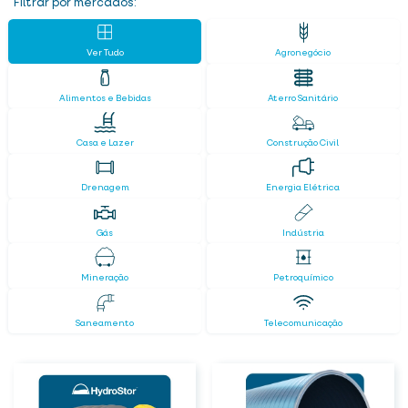
Filtrar por mercados:
Ver Tudo
Agronegócio
Alimentos e Bebidas
Aterro Sanitário
Casa e Lazer
Construção Civil
Drenagem
Energia Elétrica
Gás
Indústria
Mineração
Petroquímico
Saneamento
Telecomunicação