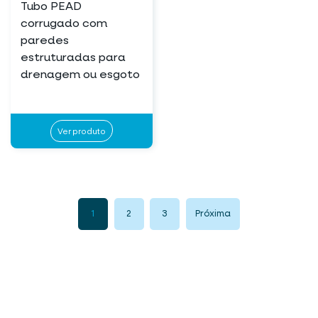
Tubo PEAD
corrugado com
paredes
estruturadas para
drenagem ou esgoto
Ver produto
1
2
3
Próxima