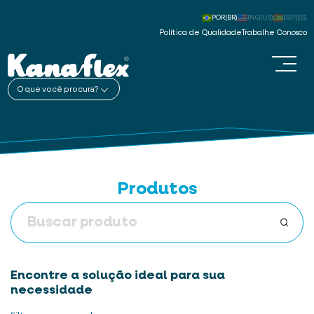
POR(BR)
ING(US)
ESP(ES)
Política de Qualidade
Trabalhe Conosco
O que você procura?
Produtos
Encontre a solução ideal para sua
necessidade