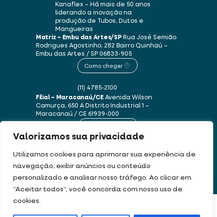
Kanaflex – Há mais de 50 anos
liderando a inovação na
produção de Tubos, Dutos e
Mangueiras
Matriz – Embu das Artes/SP
Rua José Semião
Rodrigues Agostinho, 282
Bairro Quinhaú –
Embu das Artes / SP
06833-905
Como chegar
(11) 4785-2100
Filial – Maracanaú/CE
Avenida Wilson
Camurça, 650 A
Distrito Industrial 1 –
Maracanaú / CE
61939-000
Como chegar
Valorizamos sua privacidade
(85) 3250-1235
Utilizamos cookies para aprimorar sua experiência de
navegação, exibir anúncios ou conteúdo
personalizado e analisar nosso tráfego. Ao clicar em
Este site usa cookies e dados pessoais de acordo com os nossos
Termos de Uso e
“Aceitar todos”, você concorda com nosso uso de
Política de Privacidade
.
cookies.
FILTRAR PRODUTOS
DEV & DESIGN BY: