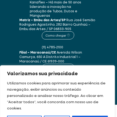
Kanaflex – Há mais de 50 anos
liderando a inovação na
produção de Tubos, Dutos e
Mangueiras
Matriz – Embu das Artes/SP
Rua José Semião
Rodrigues Agostinho, 282
Bairro Quinhaú –
Embu das Artes / SP
06833-905
Como chegar
(11) 4785-2100
Filial – Maracanaú/CE
Avenida Wilson
Camurça, 650 A
Distrito Industrial 1 –
Maracanaú / CE
61939-000
Como chegar
Valorizamos sua privacidade
(85) 3250-1235
Utilizamos cookies para aprimorar sua experiência de
navegação, exibir anúncios ou conteúdo
personalizado e analisar nosso tráfego. Ao clicar em
Este site usa cookies e dados pessoais de acordo com os nossos
Termos de Uso e
“Aceitar todos”, você concorda com nosso uso de
Política de Privacidade
.
cookies.
DEV & DESIGN BY:
FILTRAR PRODUTOS