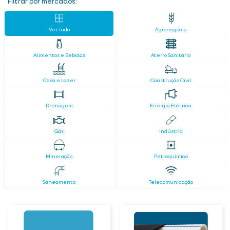
Filtrar por mercados:
Ver Tudo
Agronegócio
Alimentos e Bebidas
Aterro Sanitário
Casa e Lazer
Construção Civil
Drenagem
Energia Elétrica
Gás
Indústria
Mineração
Petroquímico
Saneamento
Telecomunicação