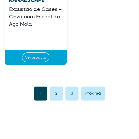
KANAESCAPE
Exaustão de Gases –
Cinza com Espiral de
Aço Mola
Ver produto
1
2
3
Próxima