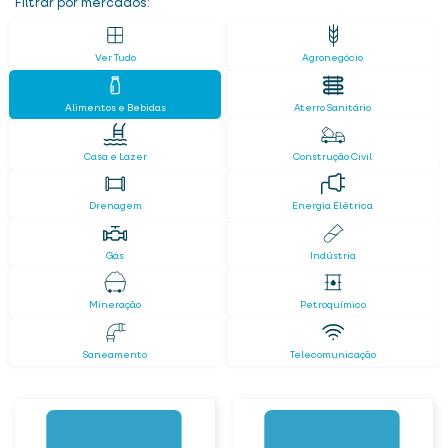
Filtrar por mercados:
Ver Tudo
Agronegócio
Alimentos e Bebidas
Aterro Sanitário
Casa e Lazer
Construção Civil
Drenagem
Energia Elétrica
Gás
Indústria
Mineração
Petroquímico
Saneamento
Telecomunicação