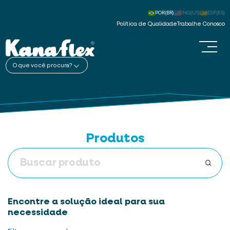
POR(BR)
ING(US)
ESP(ES)
Política de Qualidade
Trabalhe Conosco
O que você procura?
Produtos
Encontre a solução ideal para sua
necessidade