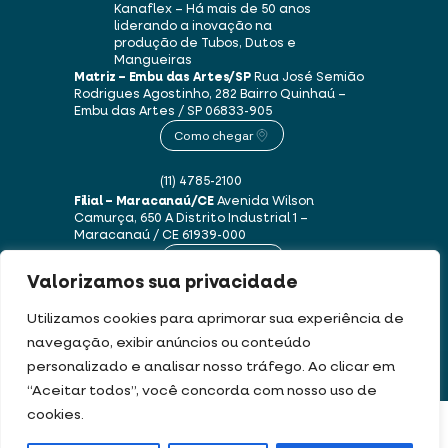
Kanaflex – Há mais de 50 anos
liderando a inovação na
produção de Tubos, Dutos e
Mangueiras
Matriz – Embu das Artes/SP
Rua José Semião
Rodrigues Agostinho, 282
Bairro Quinhaú –
Embu das Artes / SP
06833-905
Como chegar
(11) 4785-2100
Filial – Maracanaú/CE
Avenida Wilson
Camurça, 650 A
Distrito Industrial 1 –
Maracanaú / CE
61939-000
Como chegar
Valorizamos sua privacidade
(85) 3250-1235
Utilizamos cookies para aprimorar sua experiência de
navegação, exibir anúncios ou conteúdo
personalizado e analisar nosso tráfego. Ao clicar em
Este site usa cookies e dados pessoais de acordo com os nossos
Termos de Uso e
“Aceitar todos”, você concorda com nosso uso de
Política de Privacidade
.
cookies.
FILTRAR PRODUTOS
DEV & DESIGN BY: