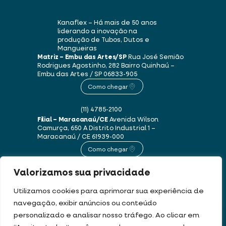
Kanaflex – Há mais de 50 anos
liderando a inovação na
produção de Tubos, Dutos e
Mangueiras
Matriz – Embu das Artes/SP
Rua José Semião
Rodrigues Agostinho, 282
Bairro Quinhaú –
Embu das Artes / SP
06833-905
Como chegar
(11) 4785-2100
Filial – Maracanaú/CE
Avenida Wilson
Camurça, 650 A
Distrito Industrial 1 –
Maracanaú / CE
61939-000
Como chegar
Valorizamos sua privacidade
(85) 3250-1235
Utilizamos cookies para aprimorar sua experiência de
navegação, exibir anúncios ou conteúdo
Este site usa cookies e dados pessoais de acordo com os nossos
Termos de Uso e
personalizado e analisar nosso tráfego. Ao clicar em
Política de Privacidade
.