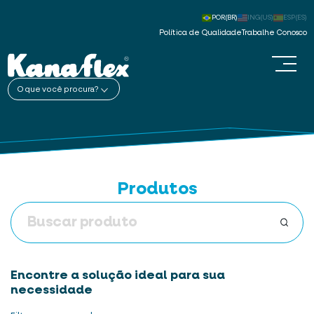
POR(BR)
ING(US)
ESP(ES)
Política de Qualidade
Trabalhe Conosco
O que você procura?
Produtos
Encontre a solução ideal para sua
necessidade