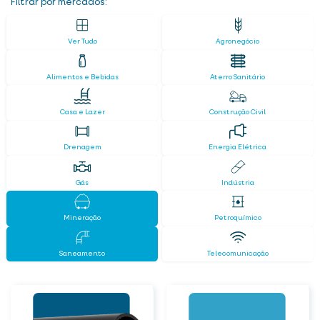
Filtrar por mercados:
Ver Tudo
Agronegócio
Alimentos e Bebidas
Aterro Sanitário
Casa e Lazer
Construção Civil
Drenagem
Energia Elétrica
Gás
Indústria
Mineração
Petroquímico
Saneamento
Telecomunicação