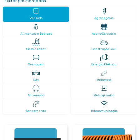
Filtrar por mercados:
Ver Tudo
Agronegócio
Alimentos e Bebidas
Aterro Sanitário
Casa e Lazer
Construção Civil
Drenagem
Energia Elétrica
Gás
Indústria
Mineração
Petroquímico
Saneamento
Telecomunicação