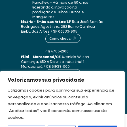
Kanaflex – Há mais de 50 anos
liderando a inovação na
produção de Tubos, Dutos e
Mangueiras
Matriz – Embu das Artes/SP
Rua José Semião
Rodrigues Agostinho, 282
Bairro Quinhaú –
Embu das Artes / SP
06833-905
Como chegar
(11) 4785-2100
Filial – Maracanaú/CE
Avenida Wilson
Camurça, 650 A
Distrito Industrial 1 –
Maracanaú / CE
61939-000
Como chegar
Valorizamos sua privacidade
(85) 3250-1235
Utilizamos cookies para aprimorar sua experiência de
navegação, exibir anúncios ou conteúdo
personalizado e analisar nosso tráfego. Ao clicar em
Este site usa cookies e dados pessoais de acordo com os nossos
Termos de Uso e
“Aceitar todos”, você concorda com nosso uso de
Política de Privacidade
.
cookies.
FILTRAR PRODUTOS
DEV & DESIGN BY: