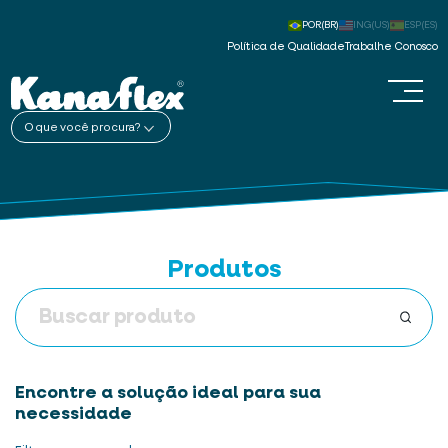
POR(BR)
ING(US)
ESP(ES)
Política de Qualidade
Trabalhe Conosco
O que você procura?
Produtos
Encontre a solução ideal para sua
necessidade