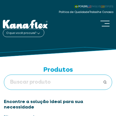
POR(BR)
ING(US)
ESP(ES)
Política de Qualidade
Trabalhe Conosco
O que você procura?
Produtos
Encontre a solução ideal para sua
necessidade