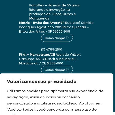
Kanaflex – Há mais de 50 anos
liderando a inovação na
produção de Tubos, Dutos e
Mangueiras
Matriz – Embu das Artes/SP
Rua José Semião
Rodrigues Agostinho, 282
Bairro Quinhaú –
Embu das Artes / SP
06833-905
Como chegar
(11) 4785-2100
Filial – Maracanaú/CE
Avenida Wilson
Camurça, 650 A
Distrito Industrial 1 –
Maracanaú / CE
61939-000
Como chegar
Valorizamos sua privacidade
(85) 3250-1235
Utilizamos cookies para aprimorar sua experiência de
navegação, exibir anúncios ou conteúdo
Este site usa cookies e dados pessoais de acordo com os nossos
Termos de Uso e
personalizado e analisar nosso tráfego. Ao clicar em
Política de Privacidade
.
“Aceitar todos”, você concorda com nosso uso de