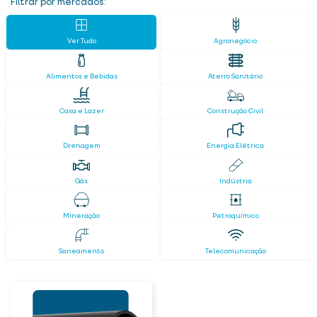
Filtrar por mercados:
Ver Tudo
Agronegócio
Alimentos e Bebidas
Aterro Sanitário
Casa e Lazer
Construção Civil
Drenagem
Energia Elétrica
Gás
Indústria
Mineração
Petroquímico
Saneamento
Telecomunicação