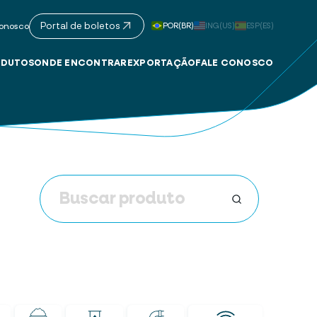
Portal de boletos
POR(BR)
ING(US)
ESP(ES)
onosco
DUTOS
ONDE ENCONTRAR
EXPORTAÇÃO
FALE CONOSCO