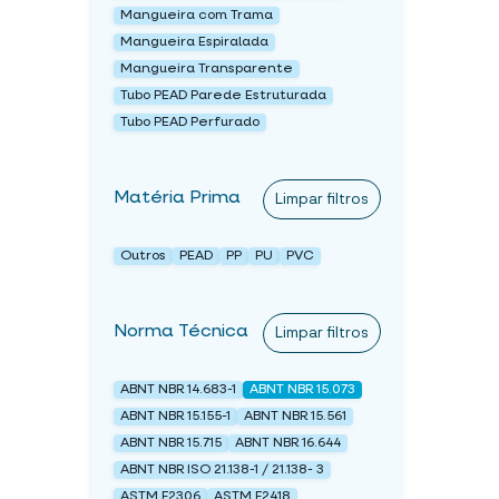
Mangueira com Trama
Mangueira Espiralada
Mangueira Transparente
Tubo PEAD Parede Estruturada
Tubo PEAD Perfurado
Matéria Prima
Limpar filtros
Outros
PEAD
PP
PU
PVC
Norma Técnica
Limpar filtros
ABNT NBR 14.683-1
ABNT NBR 15.073
ABNT NBR 15.155-1
ABNT NBR 15.561
ABNT NBR 15.715
ABNT NBR 16.644
ABNT NBR ISO 21.138-1 / 21.138- 3
ASTM F2306
ASTM F2418