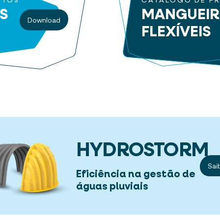
UTOS
CATÁLOGO DE P
S
MANGUEI
Download
FLEXÍVEIS
HYDROSTORM
Sai
Eficiência na gestão de
águas pluviais