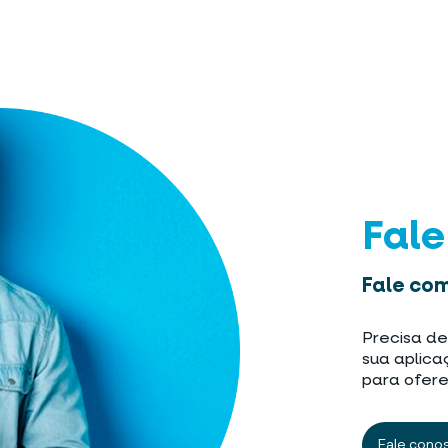
Fal
Fale com
Precisa de
sua aplica
para ofere
Fale cono