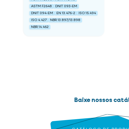
ASTM F2648
DNIT 093-EM
DNIT 094-EM
EN 13.476-2
ISO 15.494
ISO 4.427
NBR 13.897/13.898
NBR 14.462
Baixe nossos catá