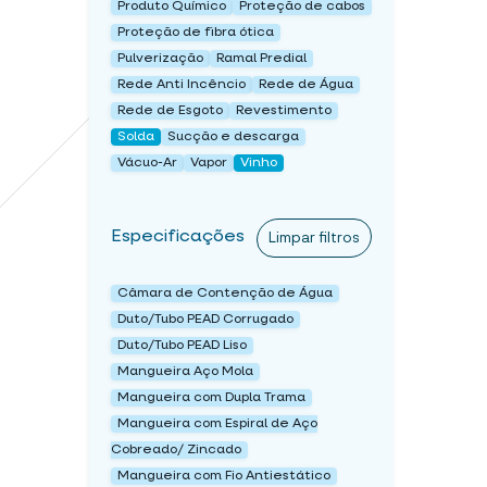
Produto Químico
Proteção de cabos
Proteção de fibra ótica
Pulverização
Ramal Predial
Rede Anti Incêncio
Rede de Água
Rede de Esgoto
Revestimento
Solda
Sucção e descarga
Vácuo-Ar
Vapor
Vinho
Especificações
Limpar filtros
Câmara de Contenção de Água
Duto/Tubo PEAD Corrugado
Duto/Tubo PEAD Liso
Mangueira Aço Mola
Mangueira com Dupla Trama
Mangueira com Espiral de Aço
Cobreado/ Zincado
Mangueira com Fio Antiestático