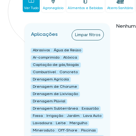
Ver Tudo
Agronegócio
Alimentos e Bebidas
Aterro Sanitário
Nenhum 
Aplicações
Limpar filtros
Abrasivos
Água de Reúso
Ar-comprimido
Atóxica
Captação de gás/biogás
Combustível
Concreto
Drenagem Agrícola
Drenagem de Chorume
Drenagem de Lixiviação
Drenagem Plúvial
Drenagem Subterrânea
Exaustão
Fossa
Irrigação
Jardim
Lava Auto
Lavadoura
Leite
Mergulho
Mineroduto
Off-Shore
Piscinas