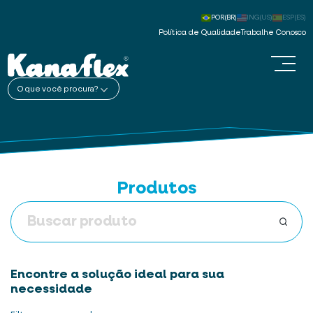
POR(BR)
ING(US)
ESP(ES)
Política de Qualidade
Trabalhe Conosco
O que você procura?
Produtos
Encontre a solução ideal para sua
necessidade