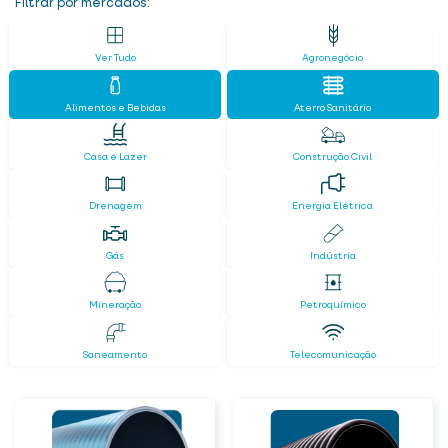
Filtrar por mercados:
Ver Tudo
Agronegócio
Alimentos e Bebidas
Aterro Sanitário
Casa e Lazer
Construção Civil
Drenagem
Energia Elétrica
Gás
Indústria
Mineração
Petroquímico
Saneamento
Telecomunicação