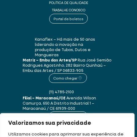
POLÍTICA DE QUALIDADE
TRABALHE CONOSCO
Portal de boletos
Kanaflex – Há mais de 50 anos
liderando a inovação na
produção de Tubos, Dutos e
Mangueiras
Matriz – Embu das Artes/SP
Rua José Semião
Rodrigues Agostinho, 282
Bairro Quinhaú –
Embu das Artes / SP
06833-905
Como chegar
(11) 4785-2100
Filial – Maracanaú/CE
Avenida Wilson
Camurça, 650 A
Distrito Industrial 1 –
Maracanaú / CE
61939-000
Como chegar
Valorizamos sua privacidade
(85) 3250-1235
Utilizamos cookies para aprimorar sua experiência de