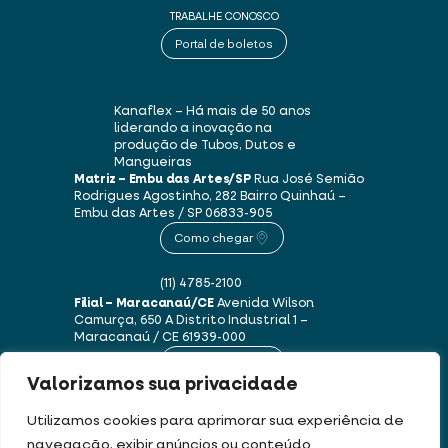
TRABALHE CONOSCO
Portal de boletos
Kanaflex – Há mais de 50 anos
liderando a inovação na
produção de Tubos, Dutos e
Mangueiras
Matriz – Embu das Artes/SP
Rua José Semião
Rodrigues Agostinho, 282
Bairro Quinhaú –
Embu das Artes / SP
06833-905
Como chegar
(11) 4785-2100
Filial – Maracanaú/CE
Avenida Wilson
Camurça, 650 A
Distrito Industrial 1 –
Maracanaú / CE
61939-000
Como chegar
Valorizamos sua privacidade
(85) 3250-1235
Utilizamos cookies para aprimorar sua experiência de
navegação, exibir anúncios ou conteúdo