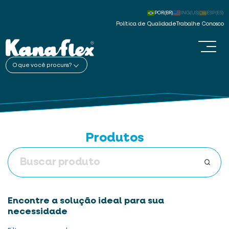
POR(BR)
ING(US)
ESP(ES)
Política de Qualidade
Trabalhe Conosco
O que você procura?
Produtos
Encontre a solução ideal para sua
necessidade