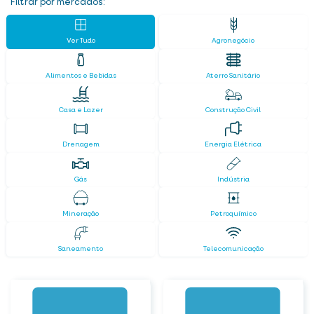
Filtrar por mercados:
Ver Tudo
Agronegócio
Alimentos e Bebidas
Aterro Sanitário
Casa e Lazer
Construção Civil
Drenagem
Energia Elétrica
Gás
Indústria
Mineração
Petroquímico
Saneamento
Telecomunicação