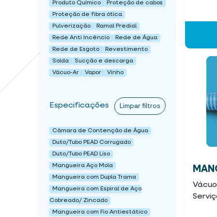
Produto Químico
Proteção de cabos
Proteção de fibra ótica
Pulverização
Ramal Predial
Rede Anti Incêncio
Rede de Água
Rede de Esgoto
Revestimento
Solda
Sucção e descarga
Vácuo-Ar
Vapor
Vinho
Especificações
Limpar filtros
Câmara de Contenção de Água
Duto/Tubo PEAD Corrugado
Duto/Tubo PEAD Liso
Mangueira Aço Mola
MANG
Mangueira com Dupla Trama
Vácuo 
Mangueira com Espiral de Aço
Servi
Cobreado/ Zincado
Mangueira com Fio Antiestático