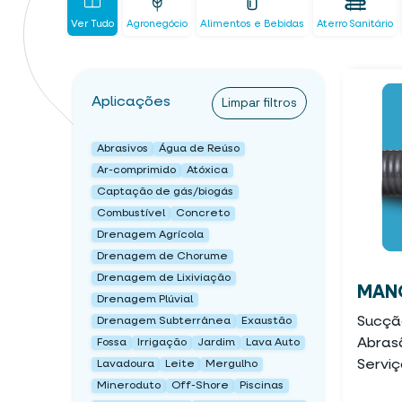
Ver Tudo
Agronegócio
Alimentos e Bebidas
Aterro Sanitário
Aplicações
Limpar filtros
Abrasivos
Água de Reúso
Ar-comprimido
Atóxica
Captação de gás/biogás
Combustível
Concreto
Drenagem Agrícola
Drenagem de Chorume
Drenagem de Lixiviação
MANG
Drenagem Plúvial
Sucçã
Drenagem Subterrânea
Exaustão
Abrasã
Fossa
Irrigação
Jardim
Lava Auto
Servi
Lavadoura
Leite
Mergulho
Mineroduto
Off-Shore
Piscinas