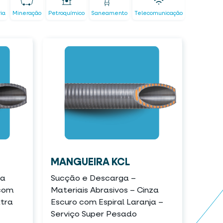
ria
Mineração
Petroquímico
Saneamento
Telecomunicação
MANGUEIRA KCL
ta
Sucção e Descarga –
 com
Materiais Abrasivos – Cinza
xtra
Escuro com Espiral Laranja –
Serviço Super Pesado