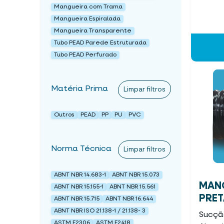
Mangueira com Trama
Mangueira Espiralada
Mangueira Transparente
Tubo PEAD Parede Estruturada
Tubo PEAD Perfurado
Matéria Prima
Limpar filtros
Outros
PEAD
PP
PU
PVC
Norma Técnica
Limpar filtros
ABNT NBR 14.683-1
ABNT NBR 15.073
MANG
ABNT NBR 15.155-1
ABNT NBR 15.561
PRET
ABNT NBR 15.715
ABNT NBR 16.644
ABNT NBR ISO 21.138-1 / 21.138- 3
Sucçã
ASTM F2306
ASTM F2418