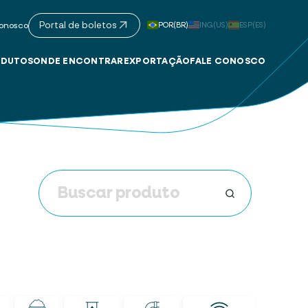
Portal de boletos
POR(BR)
ING(US)
ESP(ES)
onosco
DUTOS
ONDE ENCONTRAR
EXPORTAÇÃO
FALE CONOSCO