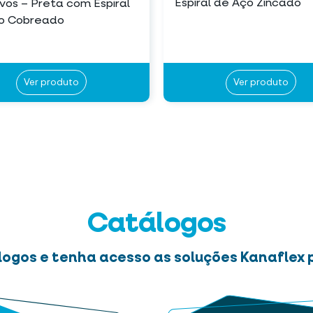
Espiral de Aço Zincado
vos – Preta com Espiral
o Cobreado
Ver produto
Ver produto
Catálogos
logos e tenha acesso as soluções Kanaflex p