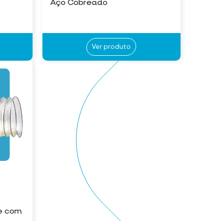
Aço Cobreado
Ver produto
te com