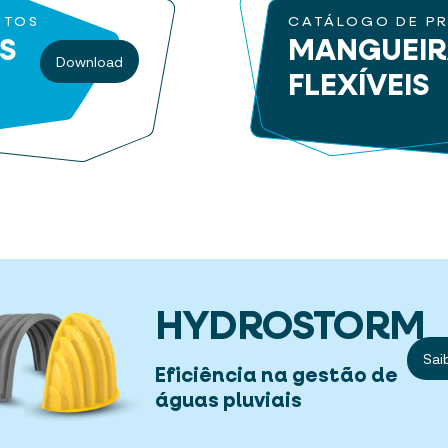
UTOS
CATÁLOGO DE P
S
MANGUEI
Download
FLEXÍVEIS
HYDROSTORM
Sai
Eficiência na gestão de
águas pluviais