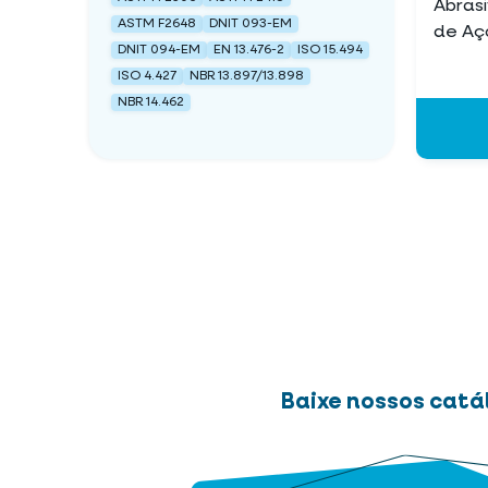
Abrasi
ASTM F2648
DNIT 093-EM
de Aç
DNIT 094-EM
EN 13.476-2
ISO 15.494
ISO 4.427
NBR 13.897/13.898
NBR 14.462
Baixe nossos catá