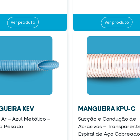
Ver produto
Ver produto
UEIRA KEV
MANGUEIRA KPU-C
Ar – Azul Metálico –
Sucção e Condução de
ço Pesado
Abrasivos – Transparen
Espiral de Aço Cobreado