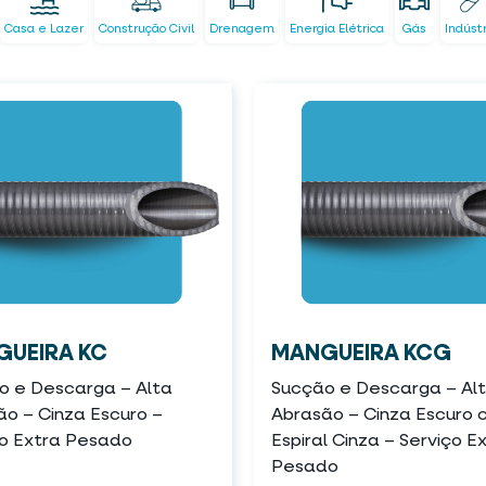
Casa e Lazer
Construção Civil
Drenagem
Energia Elétrica
Gás
Indúst
UEIRA KC
MANGUEIRA KCG
o e Descarga – Alta
Sucção e Descarga – Al
o – Cinza Escuro –
Abrasão – Cinza Escuro
ço Extra Pesado
Espiral Cinza – Serviço E
Pesado