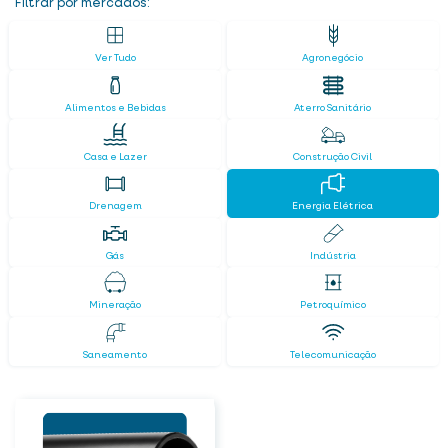
Filtrar por mercados:
Ver Tudo
Agronegócio
Alimentos e Bebidas
Aterro Sanitário
Casa e Lazer
Construção Civil
Drenagem
Energia Elétrica
Gás
Indústria
Mineração
Petroquímico
Saneamento
Telecomunicação