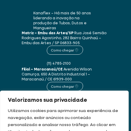
Kanaflex – Há mais de 50 anos
liderando a inovação na
produção de Tubos, Dutos e
Mangueiras
Matriz – Embu das Artes/SP
Rua José Semião
Rodrigues Agostinho, 282
Bairro Quinhaú –
Embu das Artes / SP
06833-905
Como chegar
(11) 4785-2100
Filial – Maracanaú/CE
Avenida Wilson
Camurça, 650 A
Distrito Industrial 1 –
Maracanaú / CE
61939-000
Como chegar
Valorizamos sua privacidade
(85) 3250-1235
Utilizamos cookies para aprimorar sua experiência de
navegação, exibir anúncios ou conteúdo
Este site usa cookies e dados pessoais de acordo com os nossos
Termos de Uso e
personalizado e analisar nosso tráfego. Ao clicar em
Política de Privacidade
.