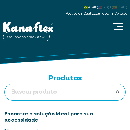
POR(BR)
ING(US)
ESP(ES)
Política de Qualidade
Trabalhe Conosco
O que você procura?
Produtos
Encontre a solução ideal para sua
necessidade