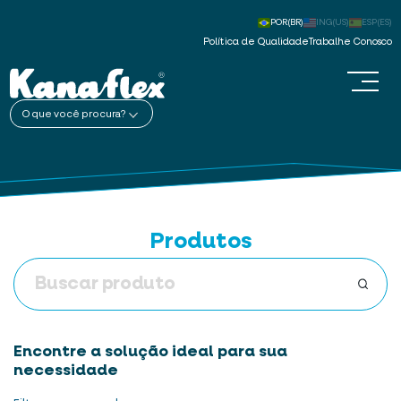
POR(BR)
ING(US)
ESP(ES)
Política de Qualidade
Trabalhe Conosco
O que você procura?
Produtos
Encontre a solução ideal para sua
necessidade