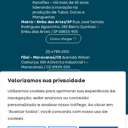
Kanaflex – Há mais de 50 anos
liderando a inovação na
produção de Tubos, Dutos e
Mangueiras
Matriz – Embu das Artes/SP
Rua José Semião
Rodrigues Agostinho, 282
Bairro Quinhaú –
Embu das Artes / SP
06833-905
Como chegar
(11) 4785-2100
Filial – Maracanaú/CE
Avenida Wilson
Camurça, 650 A
Distrito Industrial 1 –
Maracanaú / CE
61939-000
Como chegar
Valorizamos sua privacidade
(85) 3250-1235
Utilizamos cookies para aprimorar sua experiência de
navegação, exibir anúncios ou conteúdo
personalizado e analisar nosso tráfego. Ao clicar em
Este site usa cookies e dados pessoais de acordo com os nossos
Termos de Uso e
“Aceitar todos”, você concorda com nosso uso de
Política de Privacidade
.
cookies.
FILTRAR PRODUTOS
DEV & DESIGN BY: