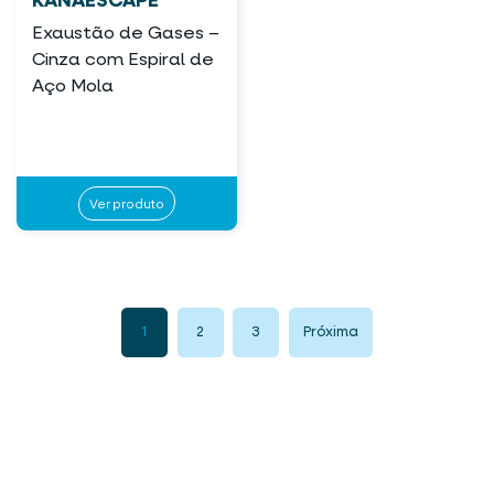
KANAESCAPE
Exaustão de Gases –
Cinza com Espiral de
Aço Mola
Ver produto
1
2
3
Próxima