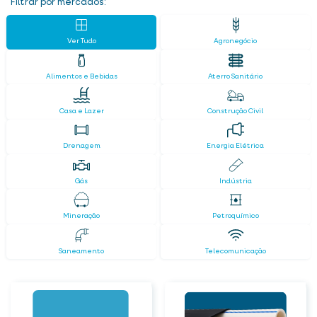
Filtrar por mercados:
Ver Tudo
Agronegócio
Alimentos e Bebidas
Aterro Sanitário
Casa e Lazer
Construção Civil
Drenagem
Energia Elétrica
Gás
Indústria
Mineração
Petroquímico
Saneamento
Telecomunicação