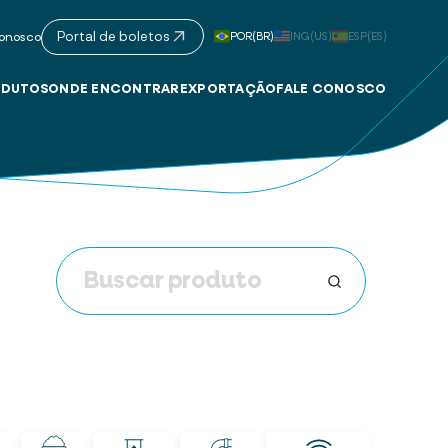
Portal de boletos
POR(BR)
ING(US)
ESP(ES)
onosco
DUTOS
ONDE ENCONTRAR
EXPORTAÇÃO
FALE CONOSCO