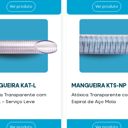
Ver produto
Ver produto
UEIRA KAT-L
MANGUEIRA KTS-NP
ca Transparente com
Atóxica Transparente c
l – Serviço Leve
Espiral de Aço Mola
Ver produto
Ver produto