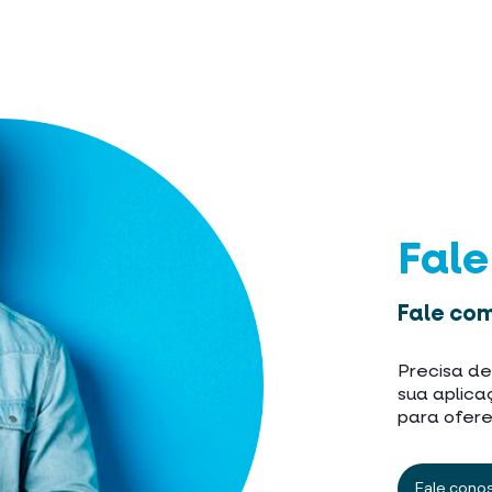
Fal
Fale com
Precisa de
sua aplica
para ofere
Fale cono