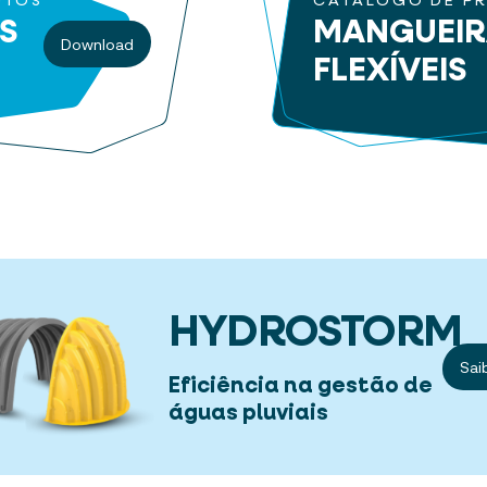
UTOS
CATÁLOGO DE P
S
MANGUEI
Download
FLEXÍVEIS
HYDROSTORM
Sai
Eficiência na gestão de
águas pluviais