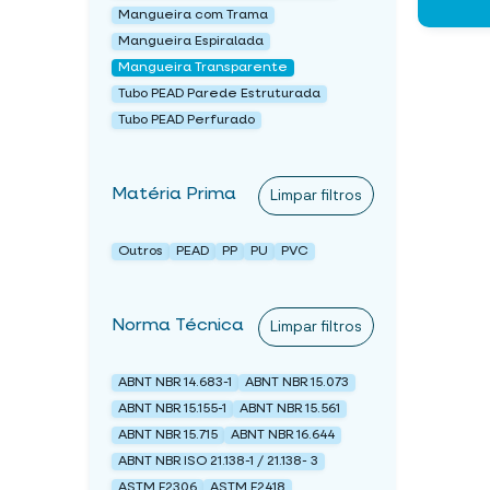
Mangueira com Trama
Mangueira Espiralada
Mangueira Transparente
Tubo PEAD Parede Estruturada
Tubo PEAD Perfurado
Matéria Prima
Limpar filtros
Outros
PEAD
PP
PU
PVC
Norma Técnica
Limpar filtros
ABNT NBR 14.683-1
ABNT NBR 15.073
ABNT NBR 15.155-1
ABNT NBR 15.561
ABNT NBR 15.715
ABNT NBR 16.644
ABNT NBR ISO 21.138-1 / 21.138- 3
ASTM F2306
ASTM F2418