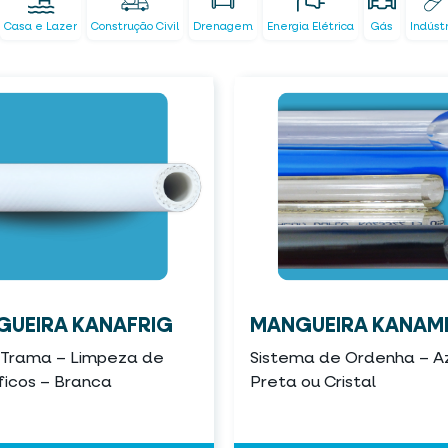
Casa e Lazer
Construção Civil
Drenagem
Energia Elétrica
Gás
Indúst
UEIRA KANAFRIG
MANGUEIRA KANAMI
 Trama – Limpeza de
Sistema de Ordenha – Az
íficos – Branca
Preta ou Cristal