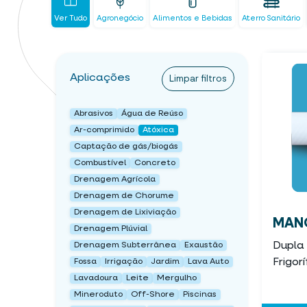
Ver Tudo
Agronegócio
Alimentos e Bebidas
Aterro Sanitário
Aplicações
Limpar filtros
Abrasivos
Água de Reúso
Ar-comprimido
Atóxica
Captação de gás/biogás
Combustível
Concreto
Drenagem Agrícola
Drenagem de Chorume
Drenagem de Lixiviação
MANG
Drenagem Plúvial
Dupla
Drenagem Subterrânea
Exaustão
Frigor
Fossa
Irrigação
Jardim
Lava Auto
Lavadoura
Leite
Mergulho
Mineroduto
Off-Shore
Piscinas