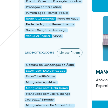
Produto Químico
Proteção de cabos
Proteção de fibra ótica
Pulverização
Ramal Predial
Rede Anti Incêncio
Rede de Água
Rede de Esgoto
Revestimento
Solda
Sucção e descarga
Vácuo-Ar
Vapor
Vinho
Especificações
Limpar filtros
Câmara de Contenção de Água
Duto/Tubo PEAD Corrugado
MANG
Duto/Tubo PEAD Liso
Atóxi
Mangueira Aço Mola
Espira
Mangueira com Dupla Trama
Mangueira com Espiral de Aço
Cobreado/ Zincado
Mangueira com Fio Antiestático