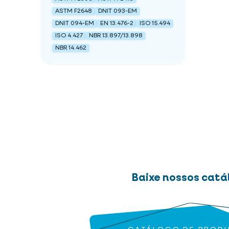
ASTM F2648
DNIT 093-EM
DNIT 094-EM
EN 13.476-2
ISO 15.494
ISO 4.427
NBR 13.897/13.898
NBR 14.462
Baixe nossos catá