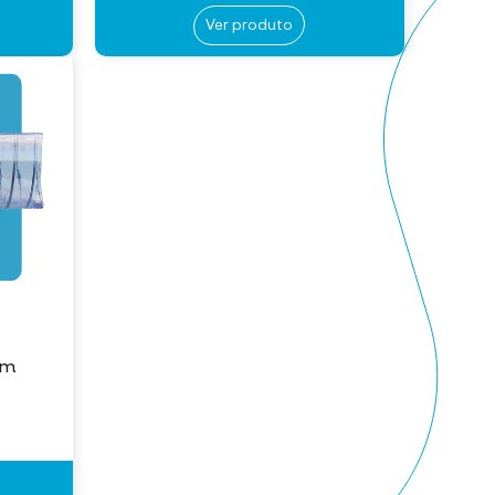
Ver produto
om