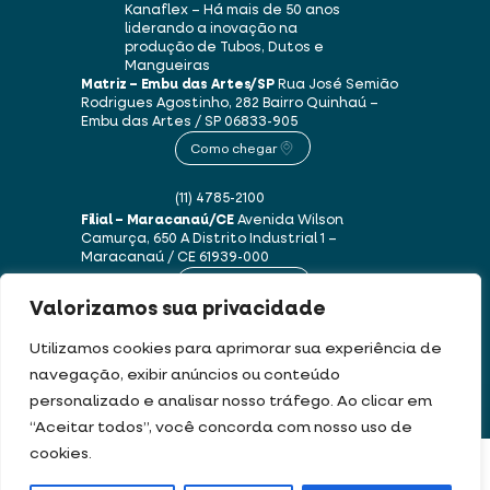
Kanaflex – Há mais de 50 anos
liderando a inovação na
produção de Tubos, Dutos e
Mangueiras
Matriz – Embu das Artes/SP
Rua José Semião
Rodrigues Agostinho, 282
Bairro Quinhaú –
Embu das Artes / SP
06833-905
Como chegar
(11) 4785-2100
Filial – Maracanaú/CE
Avenida Wilson
Camurça, 650 A
Distrito Industrial 1 –
Maracanaú / CE
61939-000
Como chegar
Valorizamos sua privacidade
(85) 3250-1235
Utilizamos cookies para aprimorar sua experiência de
navegação, exibir anúncios ou conteúdo
personalizado e analisar nosso tráfego. Ao clicar em
Este site usa cookies e dados pessoais de acordo com os nossos
Termos de Uso e
“Aceitar todos”, você concorda com nosso uso de
Política de Privacidade
.
cookies.
FILTRAR PRODUTOS
DEV & DESIGN BY: