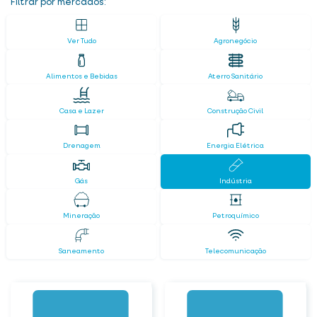
Filtrar por mercados:
Ver Tudo
Agronegócio
Alimentos e Bebidas
Aterro Sanitário
Casa e Lazer
Construção Civil
Drenagem
Energia Elétrica
Gás
Indústria
Mineração
Petroquímico
Saneamento
Telecomunicação