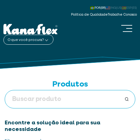
POR(BR)
ING(US)
ESP(ES)
Política de Qualidade
Trabalhe Conosco
O que você procura?
Produtos
Encontre a solução ideal para sua
necessidade