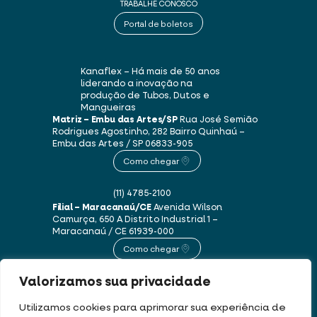
TRABALHE CONOSCO
Portal de boletos
Kanaflex – Há mais de 50 anos
liderando a inovação na
produção de Tubos, Dutos e
Mangueiras
Matriz – Embu das Artes/SP
Rua José Semião
Rodrigues Agostinho, 282
Bairro Quinhaú –
Embu das Artes / SP
06833-905
Como chegar
(11) 4785-2100
Filial – Maracanaú/CE
Avenida Wilson
Camurça, 650 A
Distrito Industrial 1 –
Maracanaú / CE
61939-000
Como chegar
Valorizamos sua privacidade
(85) 3250-1235
Utilizamos cookies para aprimorar sua experiência de