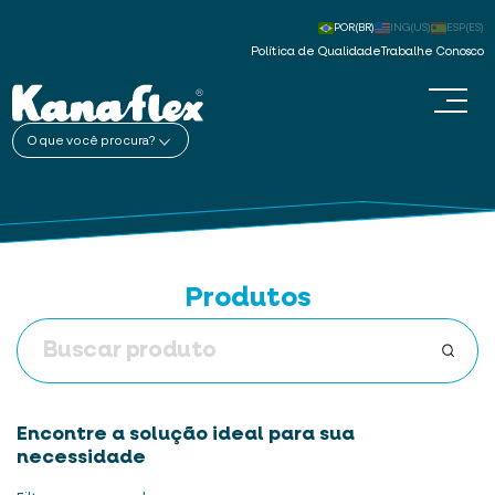
POR(BR)
ING(US)
ESP(ES)
Política de Qualidade
Trabalhe Conosco
O que você procura?
Produtos
Encontre a solução ideal para sua
necessidade