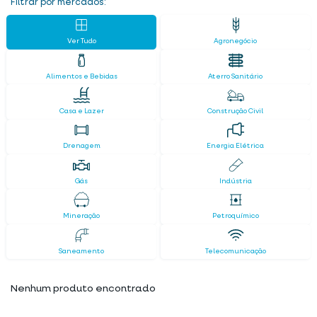
Filtrar por mercados:
Ver Tudo
Agronegócio
Alimentos e Bebidas
Aterro Sanitário
Casa e Lazer
Construção Civil
Drenagem
Energia Elétrica
Gás
Indústria
Mineração
Petroquímico
Saneamento
Telecomunicação
Nenhum produto encontrado