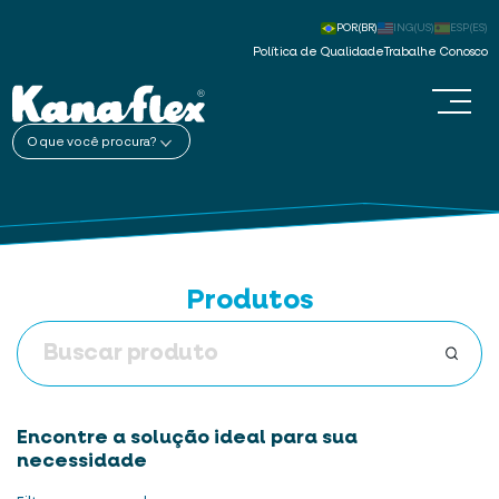
POR(BR)
ING(US)
ESP(ES)
Política de Qualidade
Trabalhe Conosco
O que você procura?
Produtos
Encontre a solução ideal para sua
necessidade