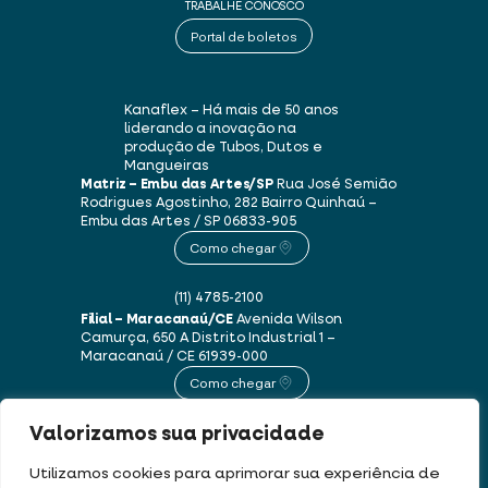
TRABALHE CONOSCO
Portal de boletos
Kanaflex – Há mais de 50 anos
liderando a inovação na
produção de Tubos, Dutos e
Mangueiras
Matriz – Embu das Artes/SP
Rua José Semião
Rodrigues Agostinho, 282
Bairro Quinhaú –
Embu das Artes / SP
06833-905
Como chegar
(11) 4785-2100
Filial – Maracanaú/CE
Avenida Wilson
Camurça, 650 A
Distrito Industrial 1 –
Maracanaú / CE
61939-000
Como chegar
Valorizamos sua privacidade
(85) 3250-1235
Utilizamos cookies para aprimorar sua experiência de