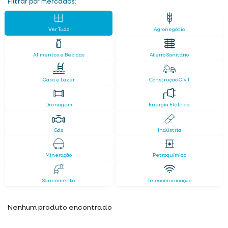
Filtrar por mercados:
Ver Tudo
Agronegócio
Alimentos e Bebidas
Aterro Sanitário
Casa e Lazer
Construção Civil
Drenagem
Energia Elétrica
Gás
Indústria
Mineração
Petroquímico
Saneamento
Telecomunicação
Nenhum produto encontrado