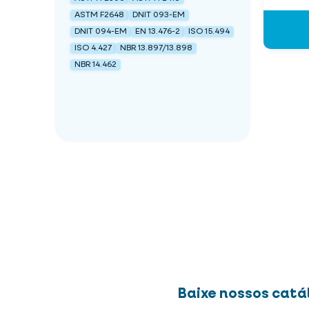
ASTM F2648
DNIT 093-EM
DNIT 094-EM
EN 13.476-2
ISO 15.494
ISO 4.427
NBR 13.897/13.898
NBR 14.462
Baixe nossos catá