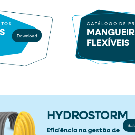
UTOS
CATÁLOGO DE P
S
MANGUEI
Download
FLEXÍVEIS
HYDROSTORM
Sai
Eficiência na gestão de