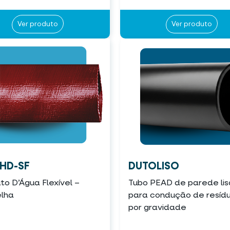
Ver produto
Ver produto
HD-SF
DUTOLISO
o D’Água Flexível –
Tubo PEAD de parede lis
lha
para condução de resíd
por gravidade