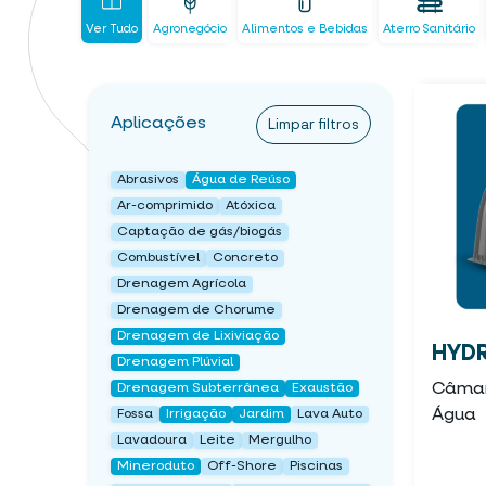
Ver Tudo
Agronegócio
Alimentos e Bebidas
Aterro Sanitário
Aplicações
Limpar filtros
Abrasivos
Água de Reúso
Ar-comprimido
Atóxica
Captação de gás/biogás
Combustível
Concreto
Drenagem Agrícola
Drenagem de Chorume
Drenagem de Lixiviação
HYD
Drenagem Plúvial
Câmar
Drenagem Subterrânea
Exaustão
Água
Fossa
Irrigação
Jardim
Lava Auto
Lavadoura
Leite
Mergulho
Mineroduto
Off-Shore
Piscinas