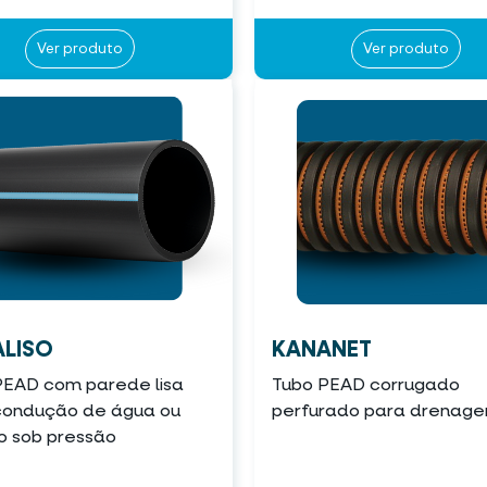
Ver produto
Ver produto
LISO
KANANET
PEAD com parede lisa
Tubo PEAD corrugado
condução de água ou
perfurado para drenag
o sob pressão