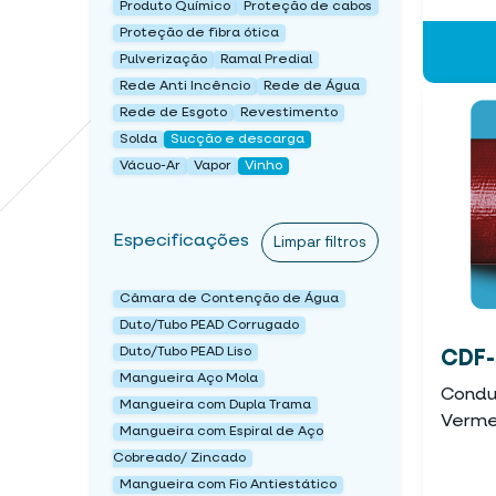
Produto Químico
Proteção de cabos
Proteção de fibra ótica
Pulverização
Ramal Predial
Rede Anti Incêncio
Rede de Água
Rede de Esgoto
Revestimento
Solda
Sucção e descarga
Vácuo-Ar
Vapor
Vinho
Especificações
Limpar filtros
Câmara de Contenção de Água
Duto/Tubo PEAD Corrugado
Duto/Tubo PEAD Liso
CDF-
Mangueira Aço Mola
Condut
Mangueira com Dupla Trama
Verme
Mangueira com Espiral de Aço
Cobreado/ Zincado
Mangueira com Fio Antiestático