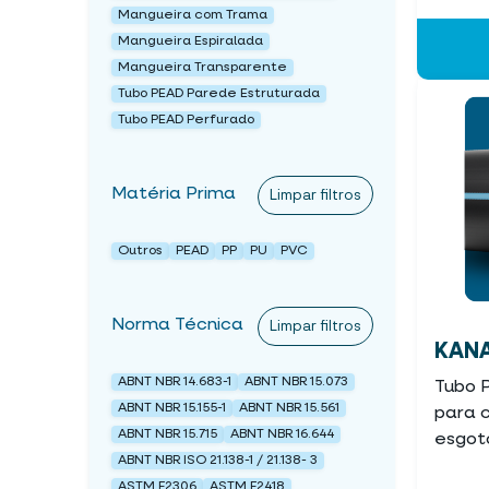
Mangueira com Trama
Mangueira Espiralada
Mangueira Transparente
Tubo PEAD Parede Estruturada
Tubo PEAD Perfurado
Matéria Prima
Limpar filtros
Outros
PEAD
PP
PU
PVC
Norma Técnica
Limpar filtros
KANA
ABNT NBR 14.683-1
ABNT NBR 15.073
Tubo 
ABNT NBR 15.155-1
ABNT NBR 15.561
para 
ABNT NBR 15.715
ABNT NBR 16.644
esgot
ABNT NBR ISO 21.138-1 / 21.138- 3
ASTM F2306
ASTM F2418