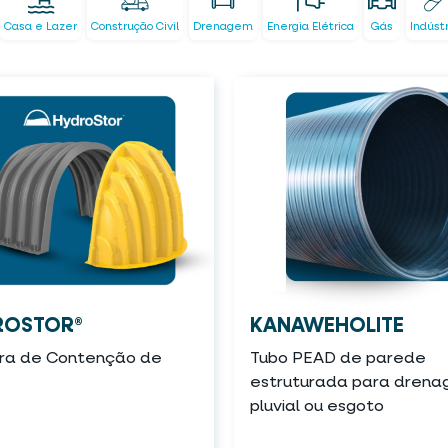
Casa e Lazer
Construção Civil
Drenagem
Energia Elétrica
Gás
Indúst
ROSTOR®
KANAWEHOLITE
a de Contenção de
Tubo PEAD de parede
estruturada para dren
pluvial ou esgoto