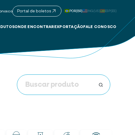
Portal de boletos
POR(BR)
ING(US)
ESP(ES)
onosco
DUTOS
ONDE ENCONTRAR
EXPORTAÇÃO
FALE CONOSCO