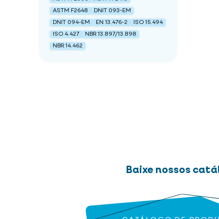
ASTM F2648
DNIT 093-EM
DNIT 094-EM
EN 13.476-2
ISO 15.494
ISO 4.427
NBR 13.897/13.898
NBR 14.462
Baixe nossos catá