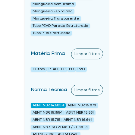
Mangueira com Trama
Mangueira Espiralada
Mangueira Transparente
Tubo PEAD Parede Estruturada
Tubo PEAD Perfurado
Matéria Prima
Limpar filtros
Outros
PEAD
PP
PU
PVC
Norma Técnica
Limpar filtros
ABNT NBR 14.683-1
ABNT NBR 15.073
ABNT NBR 15.155-1
ABNT NBR 15.561
ABNT NBR 15.715
ABNT NBR 16.644
ABNT NBR ISO 21.138-1 / 21.138- 3
ASTM F2306
ASTM F2418