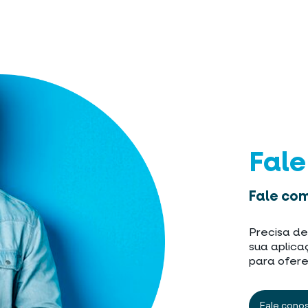
Fal
Fale com
Precisa de
sua aplica
para ofere
Fale cono