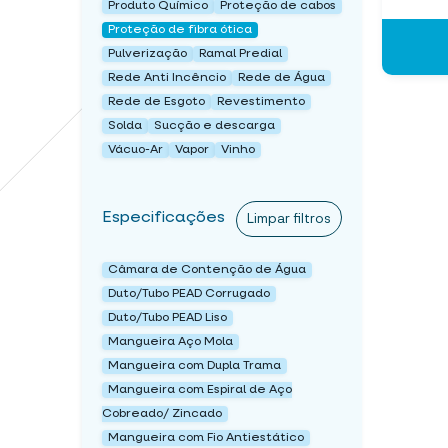
Produto Químico
Proteção de cabos
Proteção de fibra ótica
Pulverização
Ramal Predial
Rede Anti Incêncio
Rede de Água
Rede de Esgoto
Revestimento
Solda
Sucção e descarga
Vácuo-Ar
Vapor
Vinho
Especificações
Limpar filtros
Câmara de Contenção de Água
Duto/Tubo PEAD Corrugado
Duto/Tubo PEAD Liso
Mangueira Aço Mola
Mangueira com Dupla Trama
Mangueira com Espiral de Aço
Cobreado/ Zincado
Mangueira com Fio Antiestático