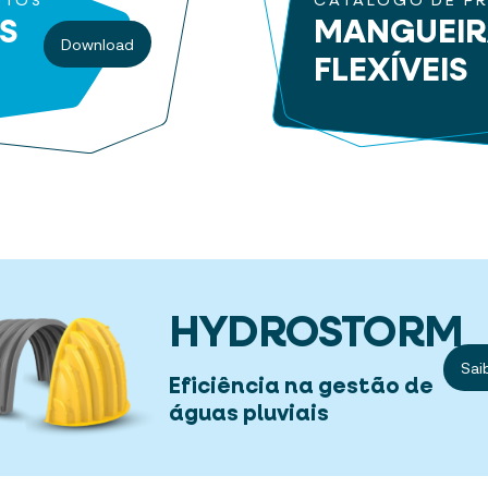
UTOS
CATÁLOGO DE P
S
MANGUEI
Download
FLEXÍVEIS
HYDROSTORM
Sai
Eficiência na gestão de
águas pluviais