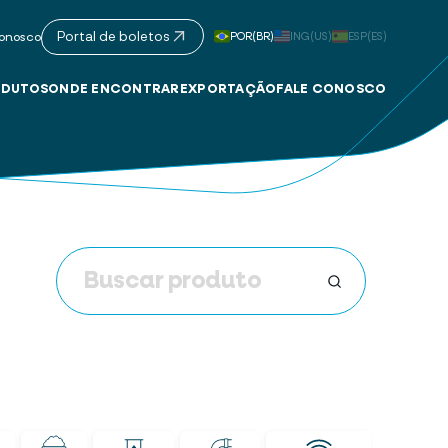
Portal de boletos
POR(BR)
ING(US)
ESP(ES)
onosco
DUTOS
ONDE ENCONTRAR
EXPORTAÇÃO
FALE CONOSCO