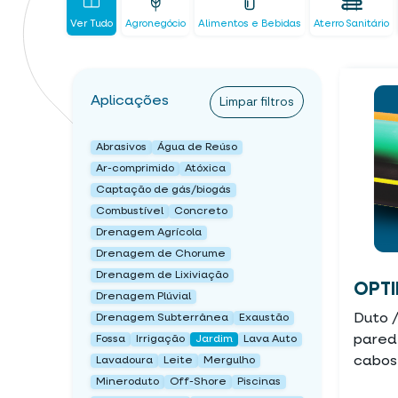
Ver Tudo
Agronegócio
Alimentos e Bebidas
Aterro Sanitário
Aplicações
Limpar filtros
Abrasivos
Água de Reúso
Ar-comprimido
Atóxica
Captação de gás/biogás
Combustível
Concreto
Drenagem Agrícola
Drenagem de Chorume
Drenagem de Lixiviação
OPTI
Drenagem Plúvial
Duto 
Drenagem Subterrânea
Exaustão
pared
Fossa
Irrigação
Jardim
Lava Auto
cabos
Lavadoura
Leite
Mergulho
Mineroduto
Off-Shore
Piscinas