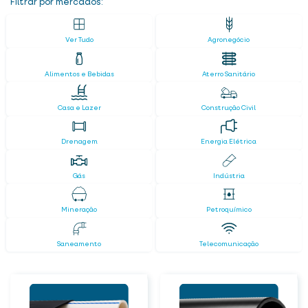
Filtrar por mercados:
Ver Tudo
Agronegócio
Alimentos e Bebidas
Aterro Sanitário
Casa e Lazer
Construção Civil
Drenagem
Energia Elétrica
Gás
Indústria
Mineração
Petroquímico
Saneamento
Telecomunicação