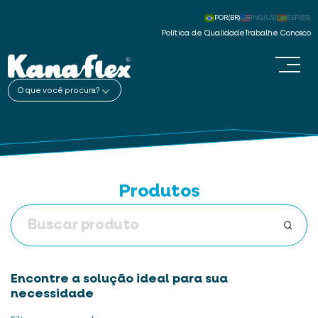
POR(BR)
ING(US)
ESP(ES)
Política de Qualidade
Trabalhe Conosco
O que você procura?
Produtos
Encontre a solução ideal para sua
necessidade