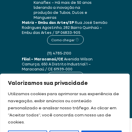
Kanaflex – Há mais de 50 anos
liderando a inovação na
produção de Tubos, Dutos e
Mangueiras
Matriz – Embu das Artes/SP
Rua José Semião
Rodrigues Agostinho, 282
Bairro Quinhaú –
Embu das Artes / SP
06833-905
Como chegar
(11) 4785-2100
Filial – Maracanaú/CE
Avenida Wilson
Camurça, 650 A
Distrito Industrial 1 –
Maracanaú / CE
61939-000
Como chegar
Valorizamos sua privacidade
(85) 3250-1235
Utilizamos cookies para aprimorar sua experiência de
navegação, exibir anúncios ou conteúdo
personalizado e analisar nosso tráfego. Ao clicar em
Este site usa cookies e dados pessoais de acordo com os nossos
Termos de Uso e
“Aceitar todos”, você concorda com nosso uso de
Política de Privacidade
.
cookies.
FILTRAR PRODUTOS
DEV & DESIGN BY: