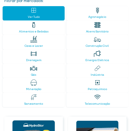
Filtrar por mercados:
Ver Tudo
Agronegócio
Alimentos e Bebidas
Aterro Sanitário
Casa e Lazer
Construção Civil
Drenagem
Energia Elétrica
Gás
Indústria
Mineração
Petroquímico
Saneamento
Telecomunicação