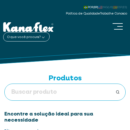
POR(BR)
ING(US)
ESP(ES)
Política de Qualidade
Trabalhe Conosco
O que você procura?
Produtos
Encontre a solução ideal para sua
necessidade