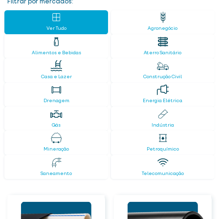
Filtrar por mercados:
Ver Tudo
Agronegócio
Alimentos e Bebidas
Aterro Sanitário
Casa e Lazer
Construção Civil
Drenagem
Energia Elétrica
Gás
Indústria
Mineração
Petroquímico
Saneamento
Telecomunicação