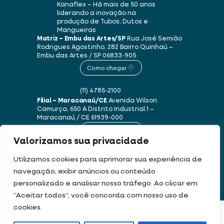
Kanaflex – Há mais de 50 anos
liderando a inovação na
produção de Tubos, Dutos e
Mangueiras
Matriz – Embu das Artes/SP
Rua José Semião
Rodrigues Agostinho, 282
Bairro Quinhaú –
Embu das Artes / SP
06833-905
Como chegar
(11) 4785-2100
Filial – Maracanaú/CE
Avenida Wilson
Camurça, 650 A
Distrito Industrial 1 –
Maracanaú / CE
61939-000
Como chegar
Valorizamos sua privacidade
(85) 3250-1235
Utilizamos cookies para aprimorar sua experiência de
navegação, exibir anúncios ou conteúdo
personalizado e analisar nosso tráfego. Ao clicar em
Este site usa cookies e dados pessoais de acordo com os nossos
Termos de Uso e
“Aceitar todos”, você concorda com nosso uso de
Política de Privacidade
.
cookies.
FILTRAR PRODUTOS
DEV & DESIGN BY: