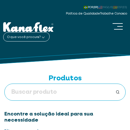
POR(BR)
ING(US)
ESP(ES)
Política de Qualidade
Trabalhe Conosco
O que você procura?
Produtos
Encontre a solução ideal para sua
necessidade