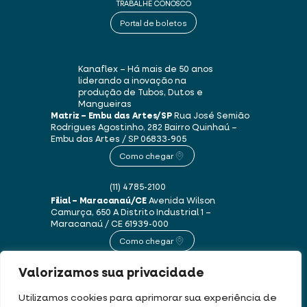
TRABALHE CONOSCO
Portal de boletos
Kanaflex – Há mais de 50 anos
liderando a inovação na
produção de Tubos, Dutos e
Mangueiras
Matriz – Embu das Artes/SP
Rua José Semião
Rodrigues Agostinho, 282
Bairro Quinhaú –
Embu das Artes / SP
06833-905
Como chegar
(11) 4785-2100
Filial – Maracanaú/CE
Avenida Wilson
Camurça, 650 A
Distrito Industrial 1 –
Maracanaú / CE
61939-000
Como chegar
Valorizamos sua privacidade
(85) 3250-1235
Utilizamos cookies para aprimorar sua experiência de