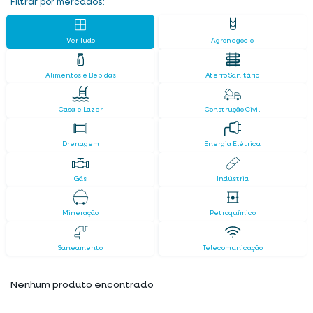
Filtrar por mercados:
Ver Tudo
Agronegócio
Alimentos e Bebidas
Aterro Sanitário
Casa e Lazer
Construção Civil
Drenagem
Energia Elétrica
Gás
Indústria
Mineração
Petroquímico
Saneamento
Telecomunicação
Nenhum produto encontrado