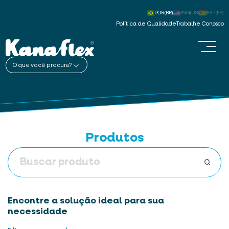
POR(BR)
ING(US)
ESP(ES)
Política de Qualidade
Trabalhe Conosco
O que você procura?
Produtos
Encontre a solução ideal para sua
necessidade