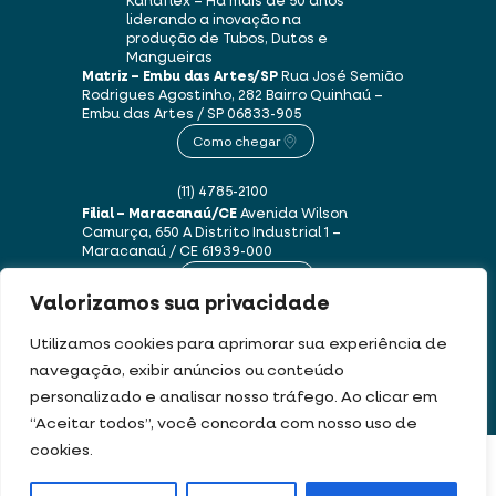
Kanaflex – Há mais de 50 anos
liderando a inovação na
produção de Tubos, Dutos e
Mangueiras
Matriz – Embu das Artes/SP
Rua José Semião
Rodrigues Agostinho, 282
Bairro Quinhaú –
Embu das Artes / SP
06833-905
Como chegar
(11) 4785-2100
Filial – Maracanaú/CE
Avenida Wilson
Camurça, 650 A
Distrito Industrial 1 –
Maracanaú / CE
61939-000
Como chegar
Valorizamos sua privacidade
(85) 3250-1235
Utilizamos cookies para aprimorar sua experiência de
navegação, exibir anúncios ou conteúdo
personalizado e analisar nosso tráfego. Ao clicar em
Este site usa cookies e dados pessoais de acordo com os nossos
Termos de Uso e
“Aceitar todos”, você concorda com nosso uso de
Política de Privacidade
.
cookies.
FILTRAR PRODUTOS
DEV & DESIGN BY: