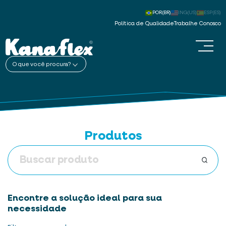
POR(BR)
ING(US)
ESP(ES)
Política de Qualidade
Trabalhe Conosco
O que você procura?
Produtos
Encontre a solução ideal para sua
necessidade