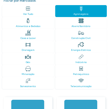
Filtrar por mercados:
Ver Tudo
Agronegócio
Alimentos e Bebidas
Aterro Sanitário
Casa e Lazer
Construção Civil
Drenagem
Energia Elétrica
Gás
Indústria
Mineração
Petroquímico
Saneamento
Telecomunicação