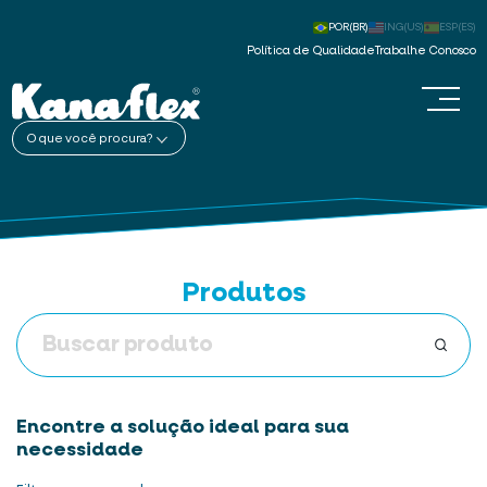
POR(BR)
ING(US)
ESP(ES)
Política de Qualidade
Trabalhe Conosco
O que você procura?
Produtos
Encontre a solução ideal para sua
necessidade