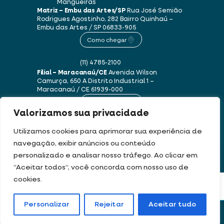
Mangueiras
Matriz – Embu das Artes/SP
Rua José Semião
Rodrigues Agostinho, 282
Bairro Quinhaú –
Embu das Artes / SP
06833-905
Como chegar
(11) 4785-2100
Filial – Maracanaú/CE
Avenida Wilson
Camurça, 650 A
Distrito Industrial 1 –
Maracanaú / CE
61939-000
Como chegar
Valorizamos sua privacidade
(85) 3250-1235
Utilizamos cookies para aprimorar sua experiência de
navegação, exibir anúncios ou conteúdo
personalizado e analisar nosso tráfego. Ao clicar em
Este site usa cookies e dados pessoais de acordo com os nossos
Termos de Uso e
“Aceitar todos”, você concorda com nosso uso de
Política de Privacidade
.
cookies.
FILTRAR PRODUTOS
DEV & DESIGN BY:
Personalizar
Rejeitar
Aceitar tudo
Portal de boletos