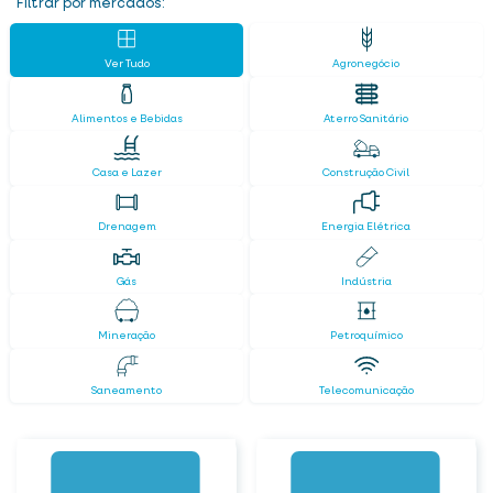
Filtrar por mercados:
Ver Tudo
Agronegócio
Alimentos e Bebidas
Aterro Sanitário
Casa e Lazer
Construção Civil
Drenagem
Energia Elétrica
Gás
Indústria
Mineração
Petroquímico
Saneamento
Telecomunicação