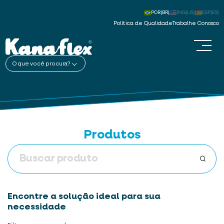
POR(BR)
ING(US)
ESP(ES)
Política de Qualidade
Trabalhe Conosco
O que você procura?
Produtos
Encontre a solução ideal para sua
necessidade