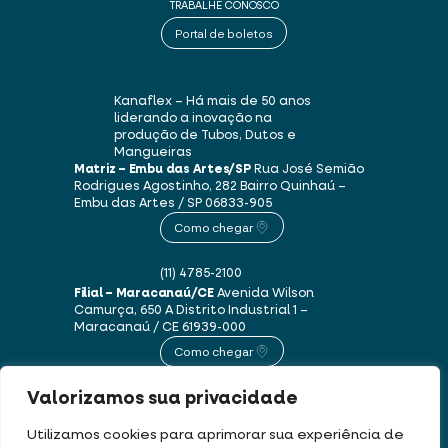
TRABALHE CONOSCO
Portal de boletos
Kanaflex – Há mais de 50 anos
liderando a inovação na
produção de Tubos, Dutos e
Mangueiras
Matriz – Embu das Artes/SP
Rua José Semião
Rodrigues Agostinho, 282
Bairro Quinhaú –
Embu das Artes / SP
06833-905
Como chegar
(11) 4785-2100
Filial – Maracanaú/CE
Avenida Wilson
Camurça, 650 A
Distrito Industrial 1 –
Maracanaú / CE
61939-000
Como chegar
Valorizamos sua privacidade
(85) 3250-1235
Utilizamos cookies para aprimorar sua experiência de