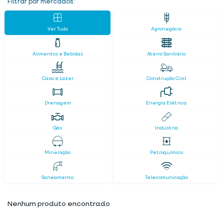
Filtrar por mercados:
Ver Tudo
Agronegócio
Alimentos e Bebidas
Aterro Sanitário
Casa e Lazer
Construção Civil
Drenagem
Energia Elétrica
Gás
Indústria
Mineração
Petroquímico
Saneamento
Telecomunicação
Nenhum produto encontrado