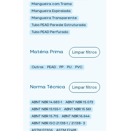
Mangueira com Trama
Mangueira Espiralada
Mangueira Transparente
Tubo PEAD Parede Estruturada
Tubo PEAD Perfurado
Matéria Prima
Limpar filtros
Outros
PEAD
PP
PU
PVC
Norma Técnica
Limpar filtros
ABNT NBR 14.683-1
ABNT NBR 15.073
ABNT NBR 15.155-1
ABNT NBR 15.561
ABNT NBR 15.715
ABNT NBR 16.644
ABNT NBR ISO 21.138-1 / 21.138- 3
ASTM F2306
ASTM F2418