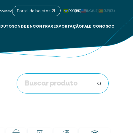
Portal de boletos
POR(BR)
ING(US)
ESP(ES)
onosco
DUTOS
ONDE ENCONTRAR
EXPORTAÇÃO
FALE CONOSCO