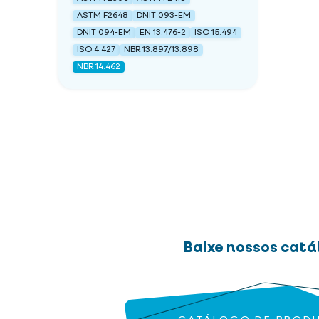
ASTM F2648
DNIT 093-EM
DNIT 094-EM
EN 13.476-2
ISO 15.494
ISO 4.427
NBR 13.897/13.898
NBR 14.462
Baixe nossos catá