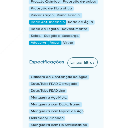
Produto Químico
Proteção de cabos
Proteção de fibra ótica
Pulverização
Ramal Predial
Rede Anti Incêncio
Rede de Água
Rede de Esgoto
Revestimento
Solda
Sucção e descarga
Vácuo-Ar
Vapor
Vinho
Especificações
Limpar filtros
Câmara de Contenção de Água
Duto/Tubo PEAD Corrugado
Duto/Tubo PEAD Liso
Mangueira Aço Mola
Mangueira com Dupla Trama
Mangueira com Espiral de Aço
Cobreado/ Zincado
Mangueira com Fio Antiestático