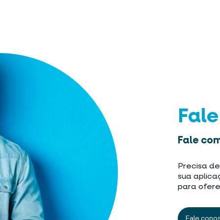
Fal
Fale com
Precisa de
sua aplica
para ofere
Fale cono