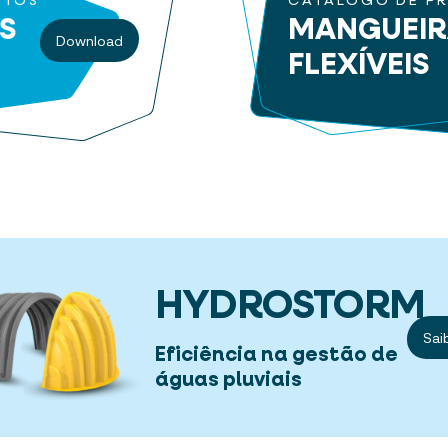
UTOS
CATÁLOGO DE P
S
MANGUEI
Download
FLEXÍVEIS
HYDROSTORM
Sai
Eficiência na gestão de
águas pluviais