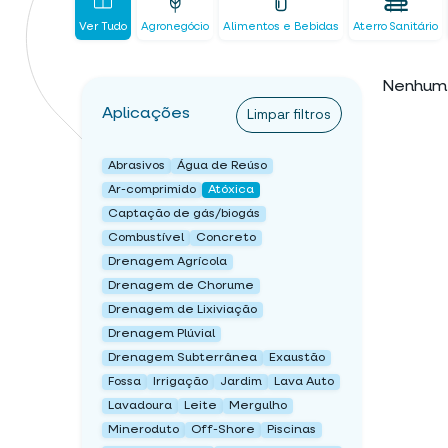
Ver Tudo
Agronegócio
Alimentos e Bebidas
Aterro Sanitário
Nenhum 
Aplicações
Limpar filtros
Abrasivos
Água de Reúso
Ar-comprimido
Atóxica
Captação de gás/biogás
Combustível
Concreto
Drenagem Agrícola
Drenagem de Chorume
Drenagem de Lixiviação
Drenagem Plúvial
Drenagem Subterrânea
Exaustão
Fossa
Irrigação
Jardim
Lava Auto
Lavadoura
Leite
Mergulho
Mineroduto
Off-Shore
Piscinas